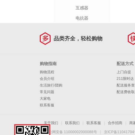
互感器
电抗器
品类齐全，轻松购物
购物指南
配送方式
购物流程
上门自提
会员介绍
211限时达
生活旅行/团购
配送服务查
常见问题
配送费收取
大家电
联系客服
关于我们
|
联系我们
|
联系客服
|
合作招商
|
商
京公网安备 11000002000088号
|
京ICP备1104170