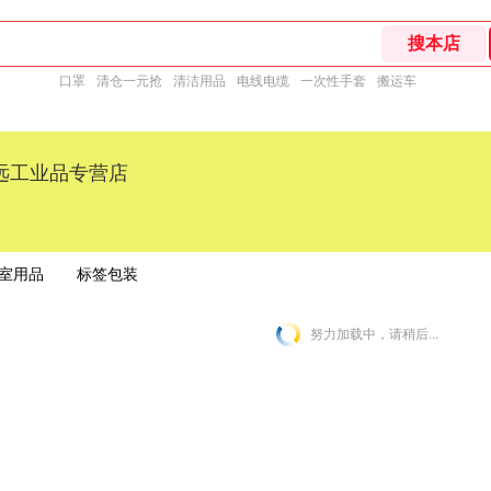
口罩
清仓一元抢
清洁用品
电线电缆
一次性手套
搬运车
远工业品专营店
室用品
标签包装
努力加载中，请稍后...