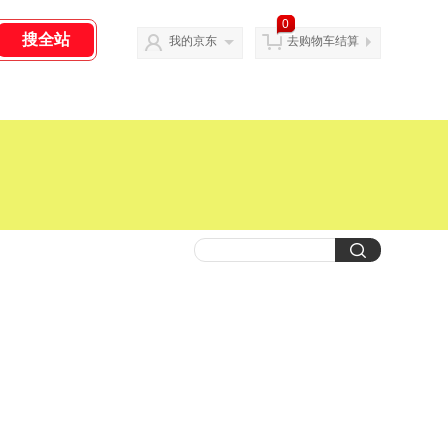
0
我的京东
去购物车结算