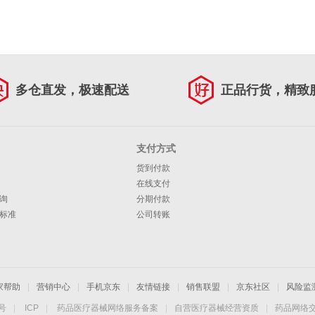
多仓直发，极速配送
正品行货，精致
支付方式
货到付款
在线支付
询
分期付款
标准
公司转账
家帮助
|
营销中心
|
手机京东
|
友情链接
|
销售联盟
|
京东社区
|
风险监
4号
|
ICP
|
药品医疗器械网络服务备案
|
自营医疗器械经营资质
|
药品网络