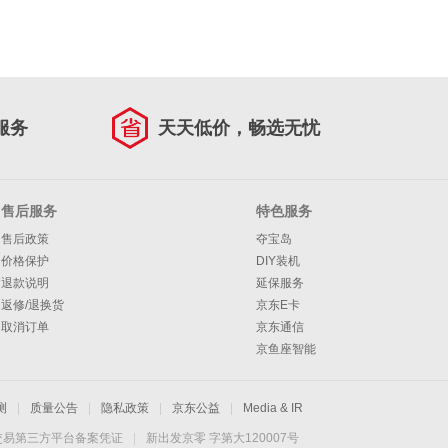
服务
天天低价，畅选无忧
售后服务
特色服务
售后政策
夺宝岛
价格保护
DIY装机
退款说明
延保服务
返修/退换货
京东E卡
取消订单
京东通信
京鱼座智能
测
|
质量公告
|
隐私政策
|
京东公益
|
Media & IR
交易第三方平台备案凭证
|
新出发京零 字第大120007号