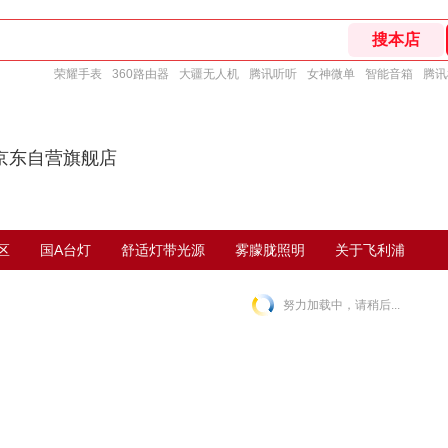
荣耀手表
360路由器
大疆无人机
腾讯听听
女神微单
智能音箱
腾讯
京东自营旗舰店
区
国A台灯
舒适灯带光源
雾朦胧照明
关于飞利浦
努力加载中，请稍后...