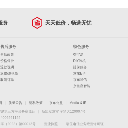
服务
天天低价，畅选无忧
售后服务
特色服务
售后政策
夺宝岛
价格保护
DIY装机
退款说明
延保服务
返修/退换货
京东E卡
取消订单
京东通信
京鱼座智能
测
|
质量公告
|
隐私政策
|
京东公益
|
Media & IR
交易第三方平台备案凭证
|
新出发京零 字第大120007号
06561155
2023）第00013号
|
营业执照
|
增值电信业务经营许可证