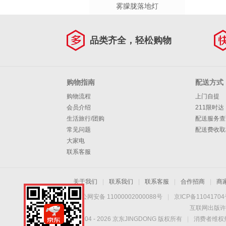
雾朦胧落地灯
品类齐全，轻松购物
购物指南
配送方式
购物流程
上门自提
会员介绍
211限时达
生活旅行/团购
配送服务查
常见问题
配送费收取
大家电
联系客服
关于我们
|
联系我们
|
联系客服
|
合作招商
|
商
京公网安备 11000002000088号
|
京ICP备1104170
互联网出版许
Copyright © 2004 -
2026
京东JINGDONG 版权所有
|
消费者维权热