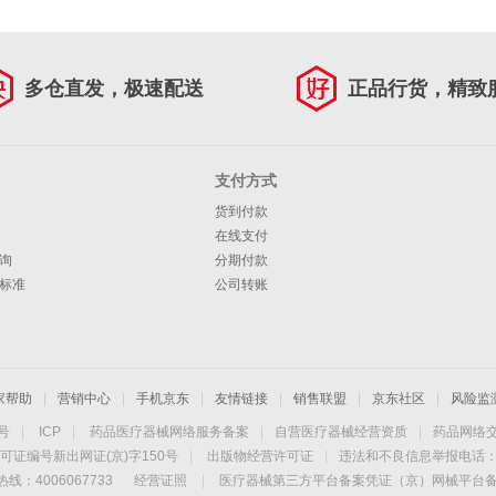
多仓直发，极速配送
正品行货，精致
支付方式
货到付款
在线支付
询
分期付款
标准
公司转账
家帮助
|
营销中心
|
手机京东
|
友情链接
|
销售联盟
|
京东社区
|
风险监
4号
|
ICP
|
药品医疗器械网络服务备案
|
自营医疗器械经营资质
|
药品网络
可证编号新出网证(京)字150号
|
出版物经营许可证
|
违法和不良信息举报电话：40
线：4006067733
经营证照
|
医疗器械第三方平台备案凭证（京）网械平台备字（