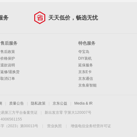
服务
天天低价，畅选无忧
售后服务
特色服务
售后政策
夺宝岛
价格保护
DIY装机
退款说明
延保服务
返修/退换货
京东E卡
取消订单
京东通信
京鱼座智能
测
|
质量公告
|
隐私政策
|
京东公益
|
Media & IR
交易第三方平台备案凭证
|
新出发京零 字第大120007号
06561155
2023）第00013号
|
营业执照
|
增值电信业务经营许可证