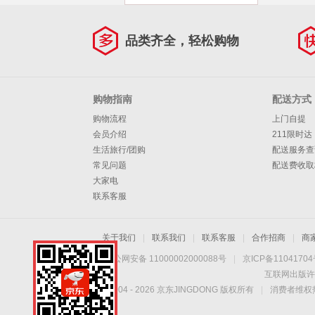
品类齐全，轻松购物
购物指南
配送方式
购物流程
上门自提
会员介绍
211限时达
生活旅行/团购
配送服务查
常见问题
配送费收取
大家电
联系客服
关于我们
|
联系我们
|
联系客服
|
合作招商
|
商
京公网安备 11000002000088号
|
京ICP备1104170
互联网出版许
Copyright © 2004 -
2026
京东JINGDONG 版权所有
|
消费者维权热