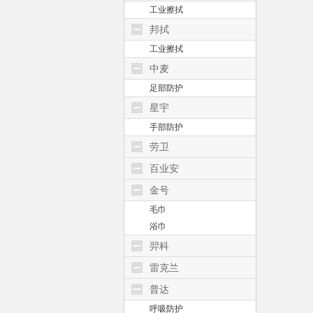
工业擦拭
邦拭
工业擦拭
中麦
足部防护
星宇
手部防护
劳卫
百业安
金号
毛巾
浴巾
羿科
雷克兰
普达
呼吸防护