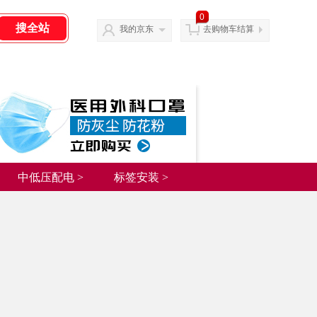
0
我的京东
去购物车结算
中低压配电 >
标签安装 >