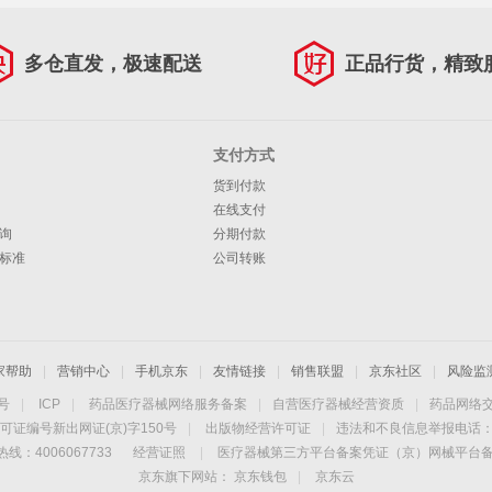
多仓直发，极速配送
正品行货，精致
支付方式
货到付款
在线支付
询
分期付款
标准
公司转账
家帮助
|
营销中心
|
手机京东
|
友情链接
|
销售联盟
|
京东社区
|
风险监
4号
|
ICP
|
药品医疗器械网络服务备案
|
自营医疗器械经营资质
|
药品网络
可证编号新出网证(京)字150号
|
出版物经营许可证
|
违法和不良信息举报电话：40
线：4006067733
经营证照
|
医疗器械第三方平台备案凭证（京）网械平台备字（
京东旗下网站：
京东钱包
|
京东云