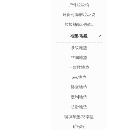
户外垃圾桶
环保可降解垃圾袋
垃圾桶标识贴纸
地垫/地毯
条纹地垫
丝圈地垫
一次性地垫
pvc地垫
镂空地垫
定制地垫
防滑地垫
编织草垫/防潮垫
矿棉板