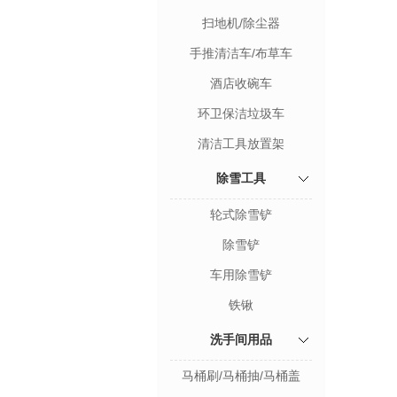
扫地机/除尘器
手推清洁车/布草车
酒店收碗车
环卫保洁垃圾车
清洁工具放置架
除雪工具
轮式除雪铲
除雪铲
车用除雪铲
铁锹
洗手间用品
马桶刷/马桶抽/马桶盖