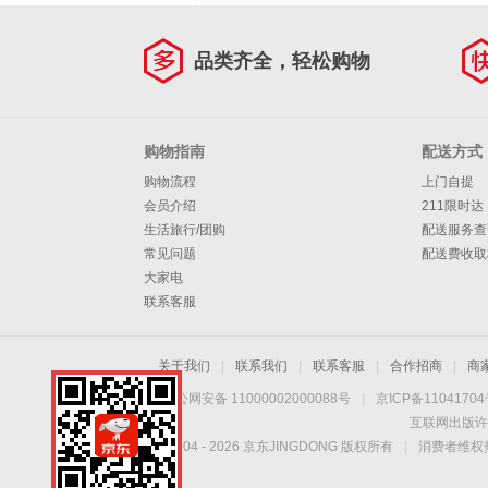
品类齐全，轻松购物
购物指南
配送方式
购物流程
上门自提
会员介绍
211限时达
生活旅行/团购
配送服务查
常见问题
配送费收取
大家电
联系客服
关于我们
|
联系我们
|
联系客服
|
合作招商
|
商
京公网安备 11000002000088号
|
京ICP备1104170
互联网出版许
Copyright © 2004 -
2026
京东JINGDONG 版权所有
|
消费者维权热