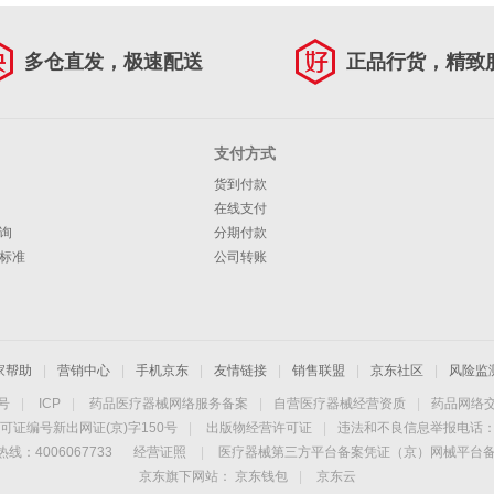
多仓直发，极速配送
正品行货，精致
支付方式
货到付款
在线支付
询
分期付款
标准
公司转账
家帮助
|
营销中心
|
手机京东
|
友情链接
|
销售联盟
|
京东社区
|
风险监
4号
|
ICP
|
药品医疗器械网络服务备案
|
自营医疗器械经营资质
|
药品网络
可证编号新出网证(京)字150号
|
出版物经营许可证
|
违法和不良信息举报电话：40
线：4006067733
经营证照
|
医疗器械第三方平台备案凭证（京）网械平台备字（
京东旗下网站：
京东钱包
|
京东云