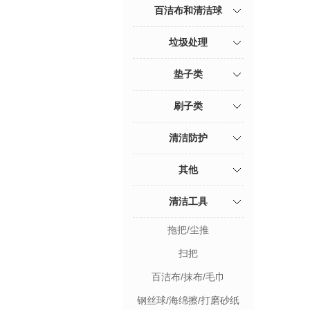
百洁布和清洁球
垃圾处理
垫子类
刷子类
清洁防护
其他
清洁工具
拖把/尘推
扫把
百洁布/抹布/毛巾
钢丝球/海绵擦/打磨砂纸