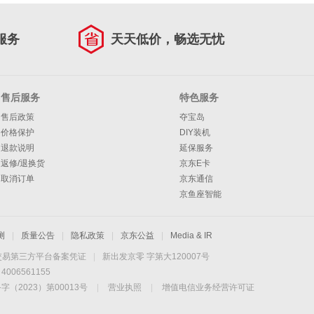
服务
天天低价，畅选无忧
售后服务
特色服务
售后政策
夺宝岛
价格保护
DIY装机
退款说明
延保服务
返修/退换货
京东E卡
取消订单
京东通信
京鱼座智能
测
|
质量公告
|
隐私政策
|
京东公益
|
Media & IR
交易第三方平台备案凭证
|
新出发京零 字第大120007号
06561155
2023）第00013号
|
营业执照
|
增值电信业务经营许可证