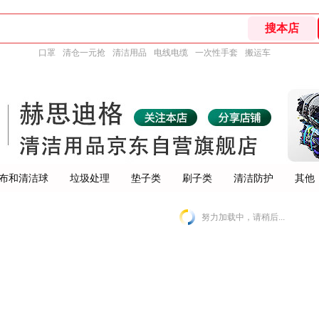
口罩
清仓一元抢
清洁用品
电线电缆
一次性手套
搬运车
布和清洁球
垃圾处理
垫子类
刷子类
清洁防护
其他
努力加载中，请稍后...