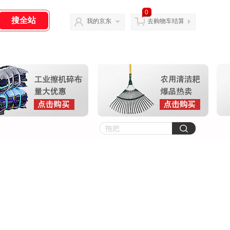
0
我的京东
去购物车结算