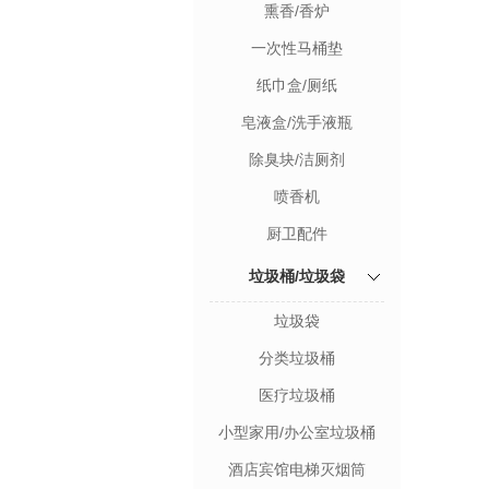
熏香/香炉
一次性马桶垫
纸巾盒/厕纸
皂液盒/洗手液瓶
除臭块/洁厕剂
喷香机
厨卫配件
垃圾桶/垃圾袋
垃圾袋
分类垃圾桶
医疗垃圾桶
小型家用/办公室垃圾桶
酒店宾馆电梯灭烟筒