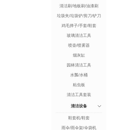
清洁刷/地板刷/油漆刷
垃圾夹/垃圾铲/剪刀/铲刀
鸡毛掸子/手套/鞋套
玻璃清洁工具
喷壶/喷雾器
烟灰缸
园林清洁工具
水瓢/水桶
粘虫板
清洁工具套装
清洁设备
鞋套机/鞋套
雨伞/雨伞架/伞袋机