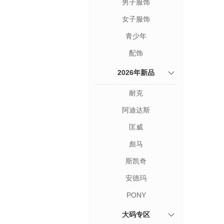
男子服饰
女子服饰
青少年
配饰
2026年新品
耐克
阿迪达斯
匡威
彪马
斯凯奇
安德玛
PONY
大码专区