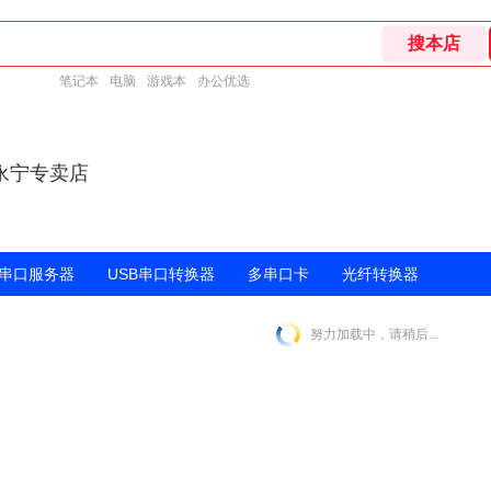
笔记本
电脑
游戏本
办公优选
永宁专卖店
串口服务器
USB串口转换器
多串口卡
光纤转换器
努力加载中，请稍后...