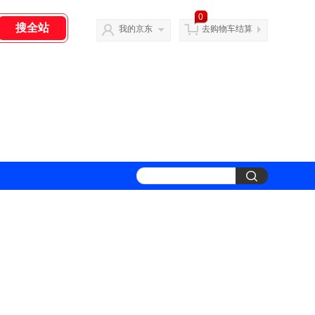
0
我的京东
去购物车结算