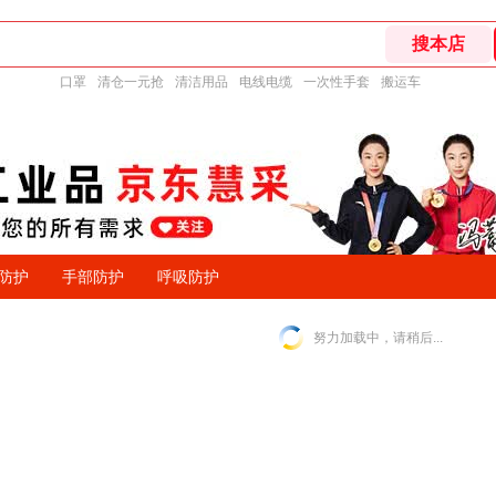
口罩
清仓一元抢
清洁用品
电线电缆
一次性手套
搬运车
防护
手部防护
呼吸防护
努力加载中，请稍后...