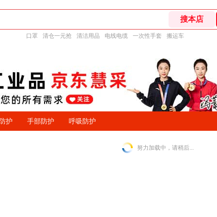
口罩
清仓一元抢
清洁用品
电线电缆
一次性手套
搬运车
防护
手部防护
呼吸防护
努力加载中，请稍后...