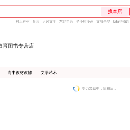
村上春树
莫言
人民文学
东野圭吾
半小时漫画
文城余华
bibi动物园
教育图书专营店
高中教材教辅
文学艺术
努力加载中，请稍后...