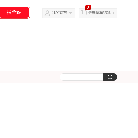
0
我的京东
去购物车结算