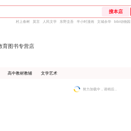
村上春树
莫言
人民文学
东野圭吾
半小时漫画
文城余华
bibi动物园
教育图书专营店
高中教材教辅
文学艺术
努力加载中，请稍后...