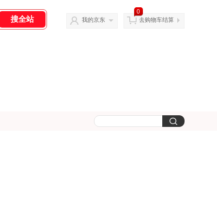
0
我的京东
去购物车结算