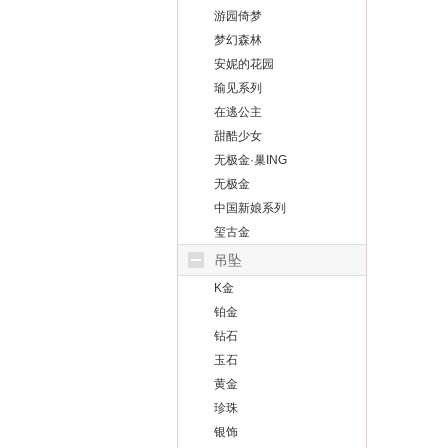
游园倚梦
梦幻森林
安妮的花园
瑜见系列
在逃公主
甜酷少女
无极金·巢ING
无极金
中国新娘系列
玺古金
吊坠
K金
铂金
钻石
玉石
黄金
珍珠
银饰