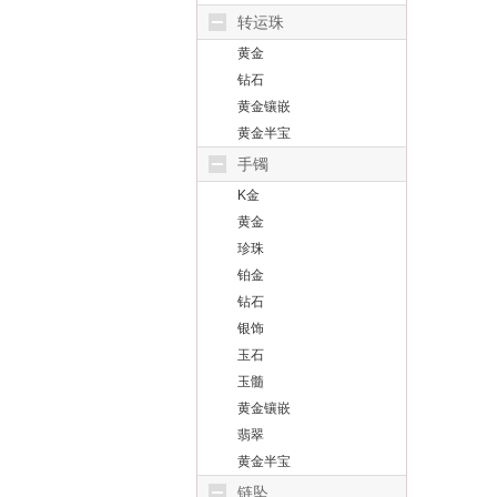
转运珠
黄金
钻石
黄金镶嵌
黄金半宝
手镯
K金
黄金
珍珠
铂金
钻石
银饰
玉石
玉髓
黄金镶嵌
翡翠
黄金半宝
链坠