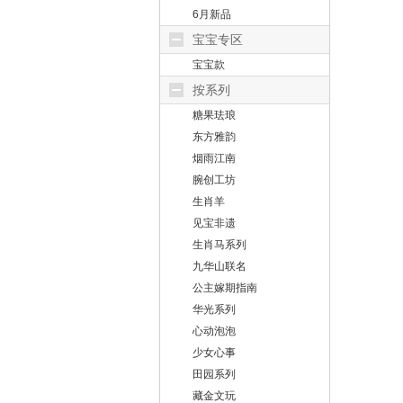
6月新品
宝宝专区
宝宝款
按系列
糖果珐琅
东方雅韵
烟雨江南
腕创工坊
生肖羊
见宝非遗
生肖马系列
九华山联名
公主嫁期指南
华光系列
心动泡泡
少女心事
田园系列
藏金文玩