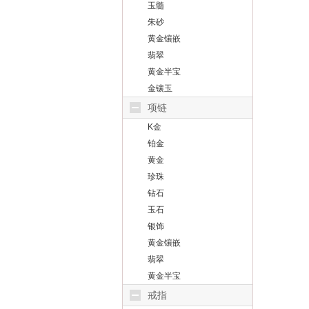
玉髓
朱砂
黄金镶嵌
翡翠
黄金半宝
金镶玉
项链
K金
铂金
黄金
珍珠
钻石
玉石
银饰
黄金镶嵌
翡翠
黄金半宝
戒指