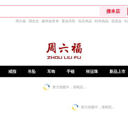
周大福
周生生
施华洛世奇
黄金吊坠
钻石饰品
时尚饰品
投资金
K
戒指
吊坠
耳饰
手链
转运珠
新品上市
努力加载中，请稍后...
努力加载中，请稍后...