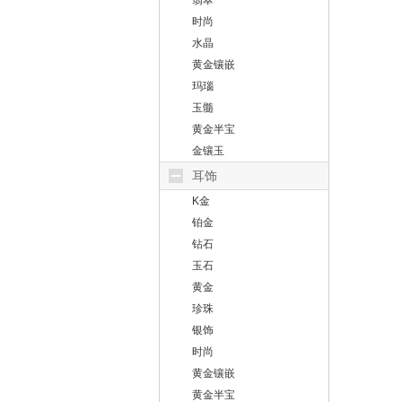
翡翠
时尚
水晶
黄金镶嵌
玛瑙
玉髓
黄金半宝
金镶玉
耳饰
K金
铂金
钻石
玉石
黄金
珍珠
银饰
时尚
黄金镶嵌
黄金半宝