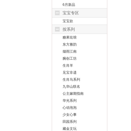
6月新品
宝宝专区
宝宝款
按系列
糖果珐琅
东方雅韵
烟雨江南
腕创工坊
生肖羊
见宝非遗
生肖马系列
九华山联名
公主嫁期指南
华光系列
心动泡泡
少女心事
田园系列
藏金文玩