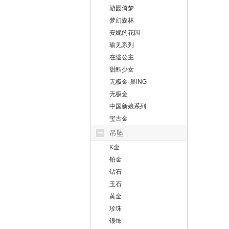
游园倚梦
梦幻森林
安妮的花园
瑜见系列
在逃公主
甜酷少女
无极金·巢ING
无极金
中国新娘系列
玺古金
吊坠
K金
铂金
钻石
玉石
黄金
珍珠
银饰