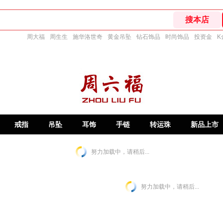
周大福
周生生
施华洛世奇
黄金吊坠
钻石饰品
时尚饰品
投资金
K
戒指
吊坠
耳饰
手链
转运珠
新品上市
努力加载中，请稍后...
努力加载中，请稍后...