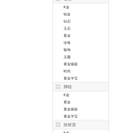
K金
铂金
钻石
玉石
黄金
珍珠
银饰
玉髓
黄金镶嵌
时尚
黄金半宝
脚链
K金
黄金
黄金镶嵌
黄金半宝
按材质