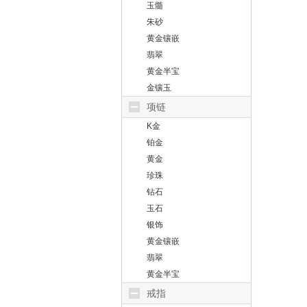
玉髓
朱砂
黄金镶嵌
翡翠
黄金半宝
金镶玉
项链
K金
铂金
黄金
珍珠
钻石
玉石
银饰
黄金镶嵌
翡翠
黄金半宝
戒指