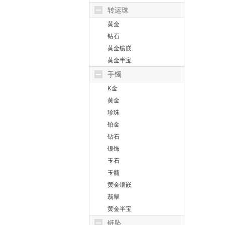
转运珠
黄金
钻石
黄金镶嵌
黄金半宝
手镯
K金
黄金
珍珠
铂金
钻石
银饰
玉石
玉髓
黄金镶嵌
翡翠
黄金半宝
链坠