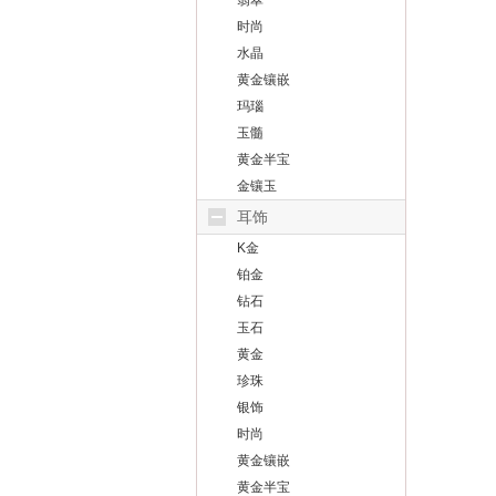
翡翠
时尚
水晶
黄金镶嵌
玛瑙
玉髓
黄金半宝
金镶玉
耳饰
K金
铂金
钻石
玉石
黄金
珍珠
银饰
时尚
黄金镶嵌
黄金半宝