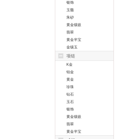
银饰
玉髓
朱砂
黄金镶嵌
翡翠
黄金半宝
金镶玉
项链
K金
铂金
黄金
珍珠
钻石
玉石
银饰
黄金镶嵌
翡翠
黄金半宝