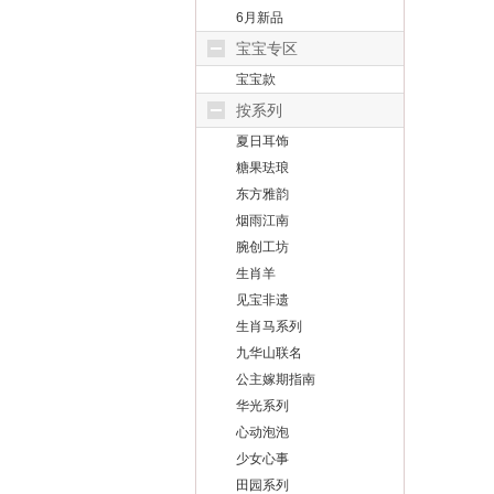
6月新品
宝宝专区
宝宝款
按系列
夏日耳饰
糖果珐琅
东方雅韵
烟雨江南
腕创工坊
生肖羊
见宝非遗
生肖马系列
九华山联名
公主嫁期指南
华光系列
心动泡泡
少女心事
田园系列