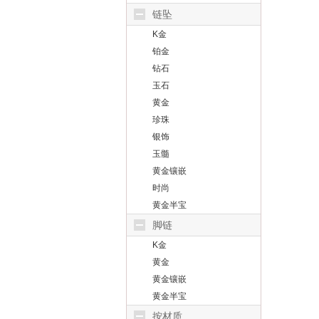
链坠
K金
铂金
钻石
玉石
黄金
珍珠
银饰
玉髓
黄金镶嵌
时尚
黄金半宝
脚链
K金
黄金
黄金镶嵌
黄金半宝
按材质