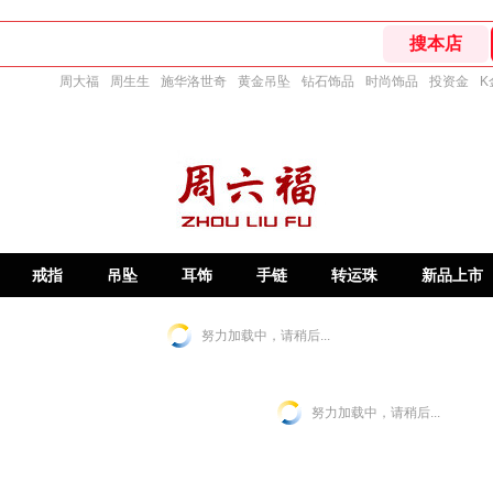
周大福
周生生
施华洛世奇
黄金吊坠
钻石饰品
时尚饰品
投资金
K
戒指
吊坠
耳饰
手链
转运珠
新品上市
努力加载中，请稍后...
努力加载中，请稍后...