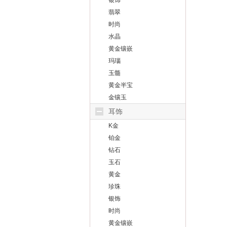
银饰
翡翠
时尚
水晶
黄金镶嵌
玛瑙
玉髓
黄金半宝
金镶玉
耳饰
K金
铂金
钻石
玉石
黄金
珍珠
银饰
时尚
黄金镶嵌