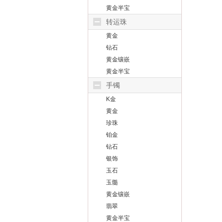
黄金半宝
转运珠
黄金
钻石
黄金镶嵌
黄金半宝
手镯
K金
黄金
珍珠
铂金
钻石
银饰
玉石
玉髓
黄金镶嵌
翡翠
黄金半宝