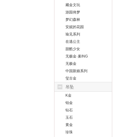
藏金文玩
游园倚梦
梦幻森林
安妮的花园
瑜见系列
在逃公主
甜酷少女
无极金·巢ING
无极金
中国新娘系列
玺古金
吊坠
K金
铂金
钻石
玉石
黄金
珍珠