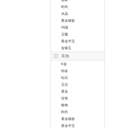
翡翠
时尚
水晶
黄金镶嵌
玛瑙
玉髓
黄金半宝
金镶玉
耳饰
K金
铂金
钻石
玉石
黄金
珍珠
银饰
时尚
黄金镶嵌
黄金半宝