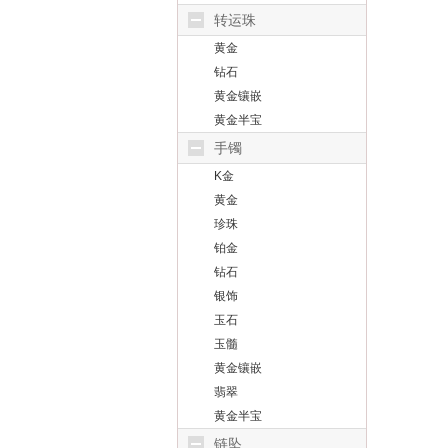
转运珠
黄金
钻石
黄金镶嵌
黄金半宝
手镯
K金
黄金
珍珠
铂金
钻石
银饰
玉石
玉髓
黄金镶嵌
翡翠
黄金半宝
链坠