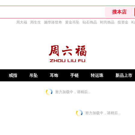
周大福
周生生
施华洛世奇
黄金吊坠
钻石饰品
时尚饰品
投资金
K
戒指
吊坠
耳饰
手链
转运珠
新品上市
努力加载中，请稍后...
努力加载中，请稍后...