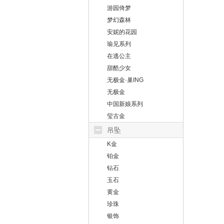
游园倚梦
梦幻森林
安妮的花园
瑜见系列
在逃公主
甜酷少女
无极金·巢ING
无极金
中国新娘系列
玺古金
吊坠
K金
铂金
钻石
玉石
黄金
珍珠
银饰