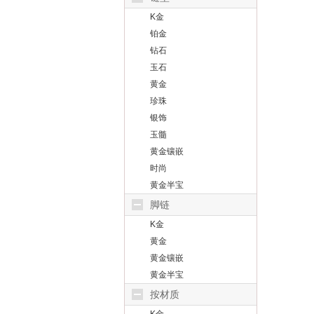
K金
铂金
钻石
玉石
黄金
珍珠
银饰
玉髓
黄金镶嵌
时尚
黄金半宝
脚链
K金
黄金
黄金镶嵌
黄金半宝
按材质