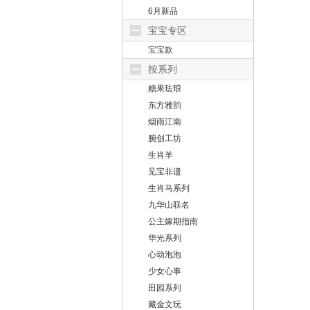
6月新品
宝宝专区
宝宝款
按系列
糖果珐琅
东方雅韵
烟雨江南
腕创工坊
生肖羊
见宝非遗
生肖马系列
九华山联名
公主嫁期指南
华光系列
心动泡泡
少女心事
田园系列
藏金文玩