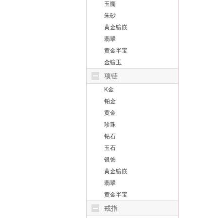
玉髓
朱砂
黄金镶嵌
翡翠
黄金半宝
金镶玉
项链
K金
铂金
黄金
珍珠
钻石
玉石
银饰
黄金镶嵌
翡翠
黄金半宝
戒指