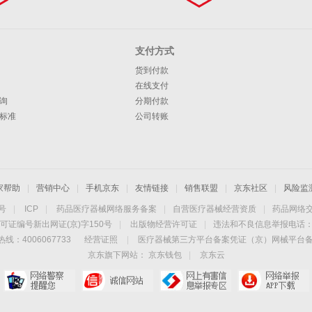
支付方式
货到付款
在线支付
询
分期付款
标准
公司转账
家帮助
|
营销中心
|
手机京东
|
友情链接
|
销售联盟
|
京东社区
|
风险监
4号
|
ICP
|
药品医疗器械网络服务备案
|
自营医疗器械经营资质
|
药品网络
可证编号新出网证(京)字150号
|
出版物经营许可证
|
违法和不良信息举报电话：40
线：4006067733
经营证照
|
医疗器械第三方平台备案凭证（京）网械平台备字（
京东旗下网站：
京东钱包
|
京东云