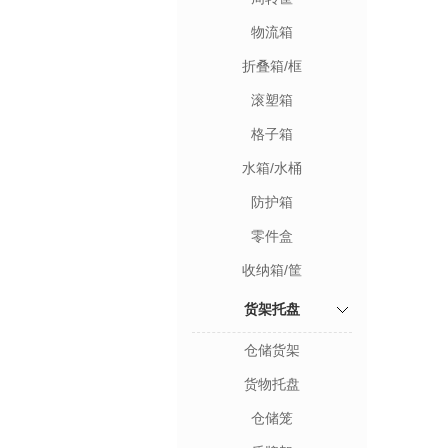
物流箱
折叠箱/框
滚塑箱
格子箱
水箱/水桶
防护箱
零件盒
收纳箱/筐
货架托盘
仓储货架
货物托盘
仓储笼