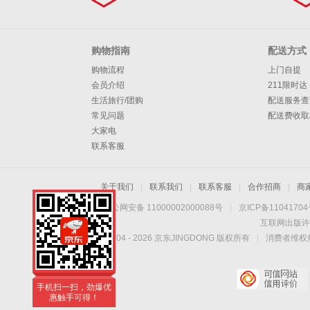
购物指南
配送方式
购物流程
上门自提
会员介绍
211限时达
生活旅行/团购
配送服务查
常见问题
配送费收取
大家电
联系客服
关于我们
|
联系我们
|
联系客服
|
合作招商
|
商
京公网安备 11000002000088号
|
京ICP备1104170
互联网出版许
Copyright © 2004 -
2026
京东JINGDONG 版权所有
|
消费者维权热
手机扫一扫，劲爆优
惠触手可得！
手机扫一扫，劲爆优
惠触手可得！