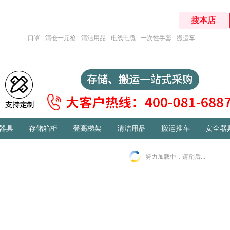
口罩
清仓一元抢
清洁用品
电线电缆
一次性手套
搬运车
器具
存储箱柜
登高梯架
清洁用品
搬运推车
安全器
努力加载中，请稍后...