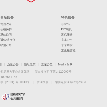
售后服务
特色服务
售后政策
夺宝岛
价格保护
DIY装机
退款说明
延保服务
返修/退换货
京东E卡
取消订单
京东通信
京鱼座智能
测
|
质量公告
|
隐私政策
|
京东公益
|
Media & IR
交易第三方平台备案凭证
|
新出发京零 字第大120007号
06561155
2023）第00013号
|
营业执照
|
增值电信业务经营许可证