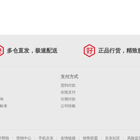
多仓直发，极速配送
正品行货，精致
支付方式
货到付款
在线支付
询
分期付款
标准
公司转账
家帮助
|
营销中心
|
手机京东
|
友情链接
|
销售联盟
|
京东社区
|
风险监