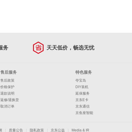
服务
天天低价，畅选无忧
售后服务
特色服务
售后政策
夺宝岛
价格保护
DIY装机
退款说明
延保服务
返修/退换货
京东E卡
取消订单
京东通信
京鱼座智能
测
|
质量公告
|
隐私政策
|
京东公益
|
Media & IR