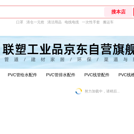
口罩
清仓一元抢
清洁用品
电线电缆
一次性手套
搬运车
PVC管给水配件
PVC管排水配件
PVC线管配件
PVC线
努力加载中，请稍后...