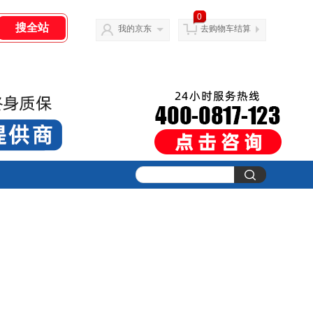
0
我的京东
去购物车结算