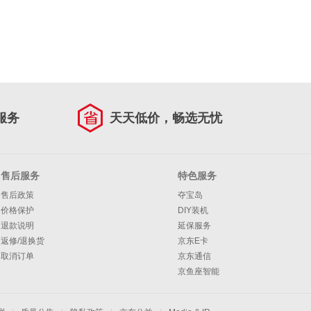
服务
天天低价，畅选无忧
售后服务
特色服务
售后政策
夺宝岛
价格保护
DIY装机
退款说明
延保服务
返修/退换货
京东E卡
取消订单
京东通信
京鱼座智能