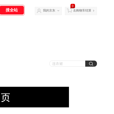
0
我的京东
去购物车结算