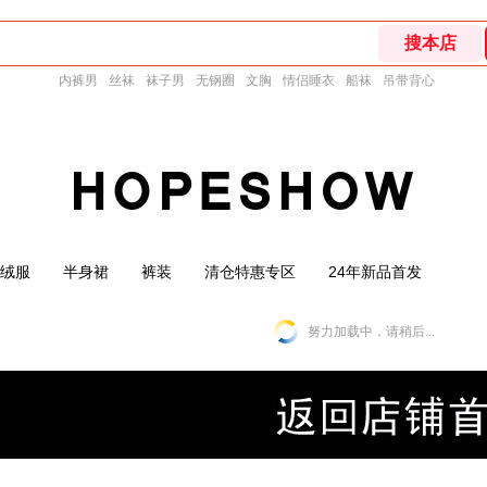
内裤男
丝袜
袜子男
无钢圈
文胸
情侣睡衣
船袜
吊带背心
绒服
半身裙
裤装
清仓特惠专区
24年新品首发
努力加载中，请稍后...