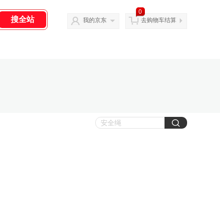
0
我的京东
去购物车结算