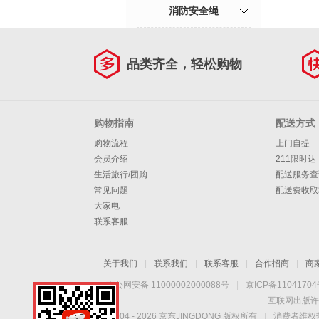
消防安全绳
品类齐全，轻松购物
购物指南
配送方式
购物流程
上门自提
会员介绍
211限时达
生活旅行/团购
配送服务查
常见问题
配送费收取
大家电
联系客服
关于我们
|
联系我们
|
联系客服
|
合作招商
|
商
京公网安备 11000002000088号
|
京ICP备1104170
互联网出版许
Copyright © 2004 -
2026
京东JINGDONG 版权所有
|
消费者维权热