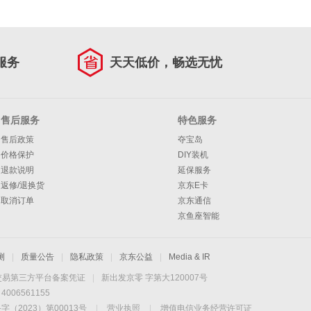
服务
天天低价，畅选无忧
售后服务
特色服务
售后政策
夺宝岛
价格保护
DIY装机
退款说明
延保服务
返修/退换货
京东E卡
取消订单
京东通信
京鱼座智能
测
|
质量公告
|
隐私政策
|
京东公益
|
Media & IR
交易第三方平台备案凭证
|
新出发京零 字第大120007号
06561155
2023）第00013号
|
营业执照
|
增值电信业务经营许可证