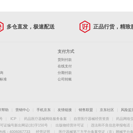
多仓直发，极速配送
正品行货，精致
支付方式
货到付款
在线支付
询
分期付款
标准
公司转账
家帮助
|
营销中心
|
手机京东
|
友情链接
|
销售联盟
|
京东社区
|
风险监
4号
|
ICP
|
药品医疗器械网络服务备案
|
自营医疗器械经营资质
|
药品网络
可证编号新出网证(京)字150号
|
出版物经营许可证
|
违法和不良信息举报电话：40
线：4006067733
经营证照
|
医疗器械第三方平台备案凭证（京）网械平台备字（