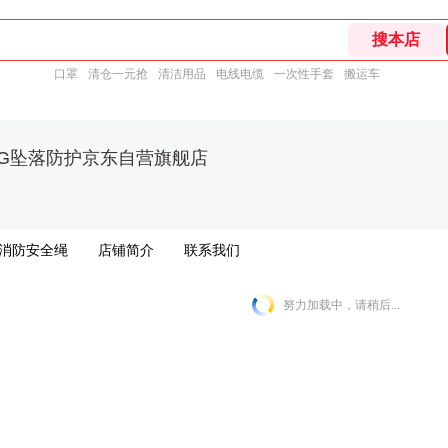
口罩
清仓一元抢
清洁用品
电线电缆
一次性手套
搬运车
ONG坠落防护京东自营旗舰店
消防安全绳
店铺简介
联系我们
努力加载中，请稍后...