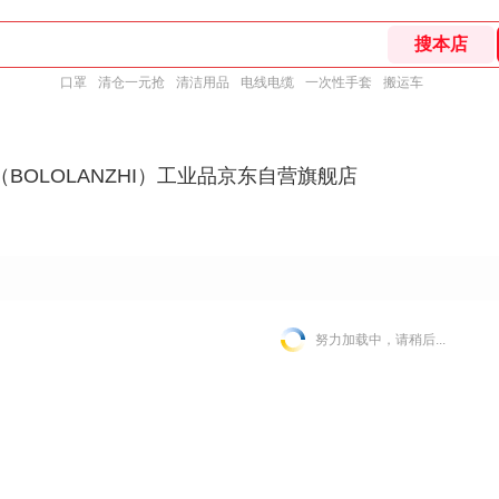
口罩
清仓一元抢
清洁用品
电线电缆
一次性手套
搬运车
BOLOLANZHI）工业品京东自营旗舰店
努力加载中，请稍后...