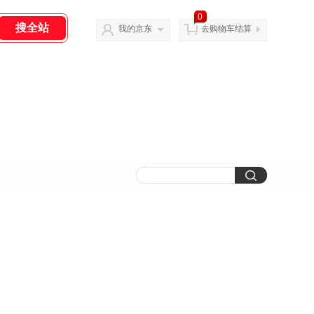
0
我的京东
去购物车结算