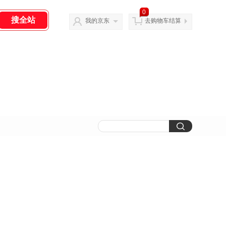
0
我的京东
去购物车结算