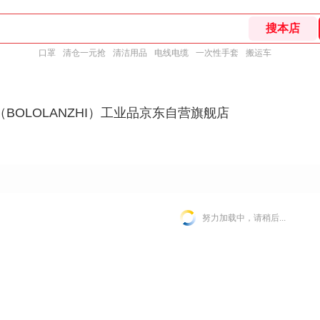
口罩
清仓一元抢
清洁用品
电线电缆
一次性手套
搬运车
BOLOLANZHI）工业品京东自营旗舰店
努力加载中，请稍后...