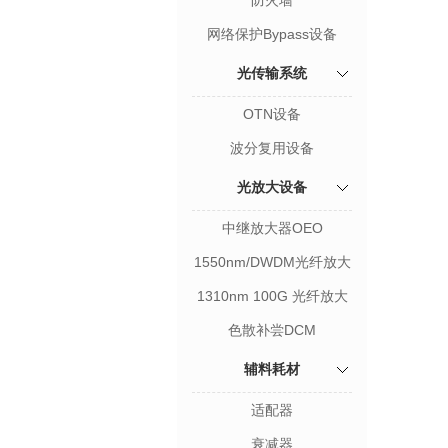
防火墙
网络保护Bypass设备
光传输系统
OTN设备
波分复用设备
光放大设备
中继放大器OEO
1550nm/DWDM光纤放大
器EDFA
1310nm 100G 光纤放大
器SOA
色散补尝DCM
辅料耗材
适配器
衰减器