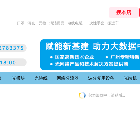
口罩
清仓一元抢
清洁用品
电线电缆
一次性手套
搬运车
！
光模块
光跳线
网络分流器
波分复用设备
光端机
努力加载中，请稍后...