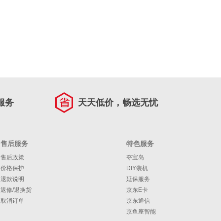
服务
天天低价，畅选无忧
售后服务
特色服务
售后政策
夺宝岛
价格保护
DIY装机
退款说明
延保服务
返修/退换货
京东E卡
取消订单
京东通信
京鱼座智能