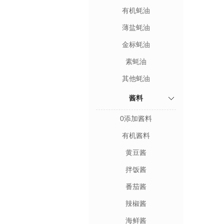
有机蚝油
薄盐蚝油
金标蚝油
素蚝油
其他蚝油
酱料
0添加酱料
有机酱料
黄豆酱
拌饭酱
番茄酱
辣椒酱
海鲜酱