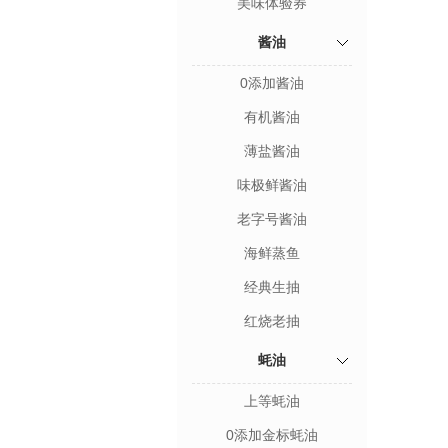
美味体验券
酱油
0添加酱油
有机酱油
薄盐酱油
味极鲜酱油
老字号酱油
海鲜蒸鱼
经典生抽
红烧老抽
蚝油
上等蚝油
0添加金标蚝油