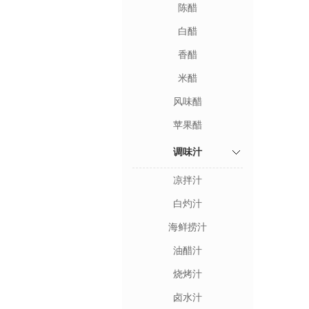
陈醋
白醋
香醋
米醋
风味醋
苹果醋
调味汁
凉拌汁
白灼汁
海鲜捞汁
油醋汁
烧烤汁
卤水汁