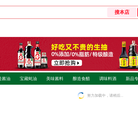
造酱油
宝藏蚝油
美味酱料
酿造食醋
调味料酒
新品
努力加载中，请稍后...