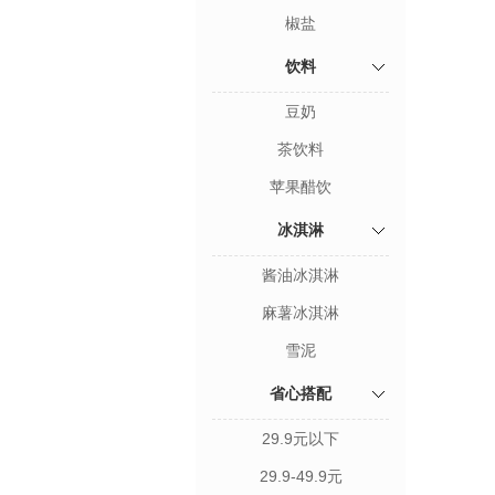
椒盐
饮料
豆奶
茶饮料
苹果醋饮
冰淇淋
酱油冰淇淋
麻薯冰淇淋
雪泥
省心搭配
29.9元以下
29.9-49.9元