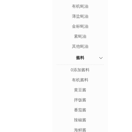
有机蚝油
薄盐蚝油
金标蚝油
素蚝油
其他蚝油
酱料
0添加酱料
有机酱料
黄豆酱
拌饭酱
番茄酱
辣椒酱
海鲜酱