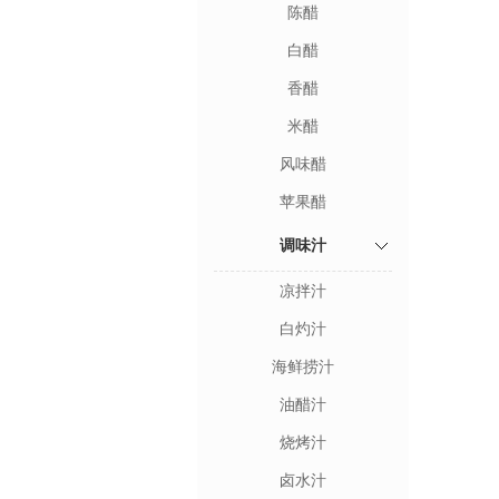
陈醋
白醋
香醋
米醋
风味醋
苹果醋
调味汁
凉拌汁
白灼汁
海鲜捞汁
油醋汁
烧烤汁
卤水汁