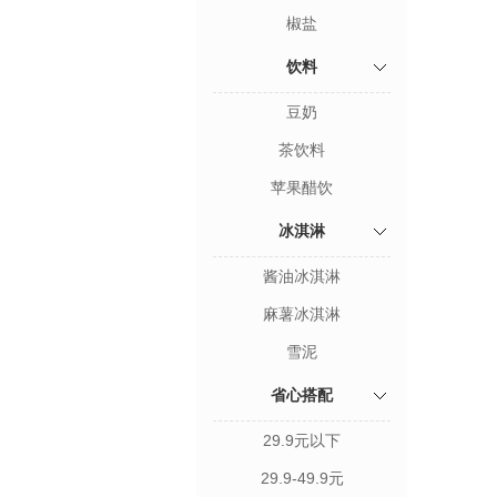
椒盐
饮料
豆奶
茶饮料
苹果醋饮
冰淇淋
酱油冰淇淋
麻薯冰淇淋
雪泥
省心搭配
29.9元以下
29.9-49.9元