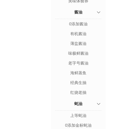
美味体验券
酱油
0添加酱油
有机酱油
薄盐酱油
味极鲜酱油
老字号酱油
海鲜蒸鱼
经典生抽
红烧老抽
蚝油
上等蚝油
0添加金标蚝油