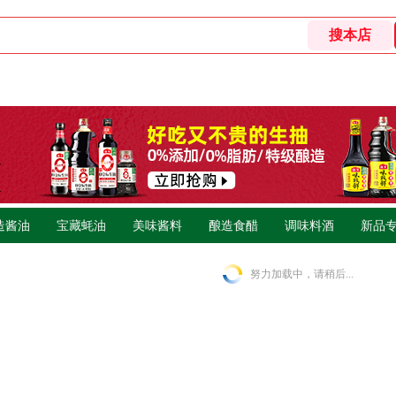
造酱油
宝藏蚝油
美味酱料
酿造食醋
调味料酒
新品
努力加载中，请稍后...