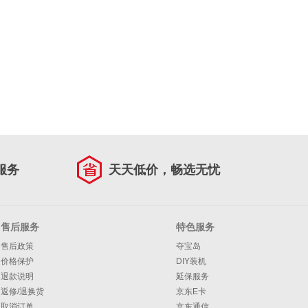
服务
天天低价，畅选无忧
售后服务
特色服务
售后政策
夺宝岛
价格保护
DIY装机
退款说明
延保服务
返修/退换货
京东E卡
取消订单
京东通信