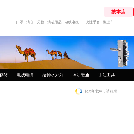
口罩
清仓一元抢
清洁用品
电线电缆
一次性手套
搬运车
存储
电线电缆
给排水系列
照明暖通
手动工具
努力加载中，请稍后...