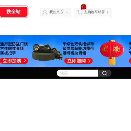
0
我的京东
去购物车结算