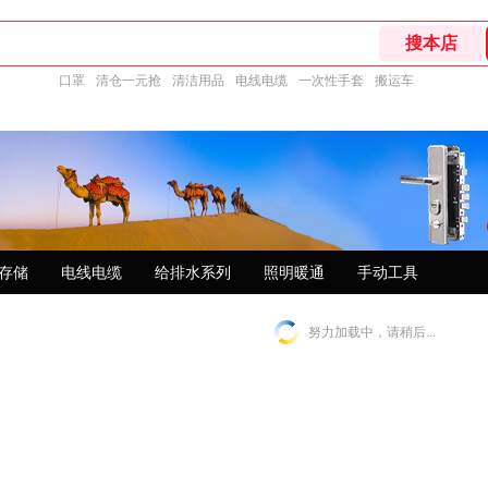
口罩
清仓一元抢
清洁用品
电线电缆
一次性手套
搬运车
存储
电线电缆
给排水系列
照明暖通
手动工具
努力加载中，请稍后...