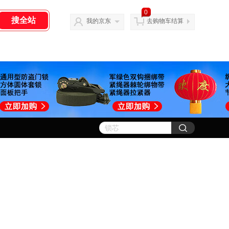
0
我的京东
去购物车结算