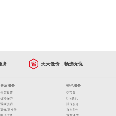
服务
天天低价，畅选无忧
售后服务
特色服务
售后政策
夺宝岛
价格保护
DIY装机
退款说明
延保服务
返修/退换货
京东E卡
取消订单
京东通信