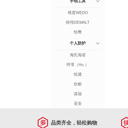
手动工具
维度WEDO
得伟DEWALT
恒鹰
个人防护
海氏海诺
呼享（Hu ）
恒漉
欣耐
谋福
圣安
品类齐全，轻松购物