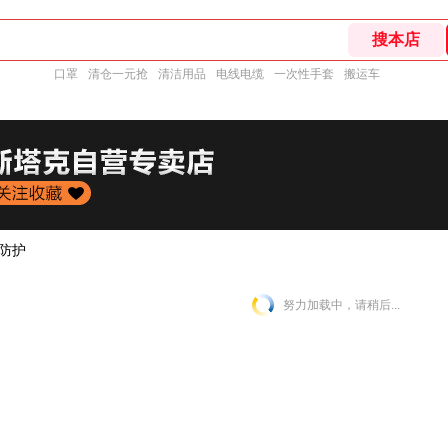
口罩
清仓一元抢
清洁用品
电线电缆
一次性手套
搬运车
防护
努力加载中，请稍后...