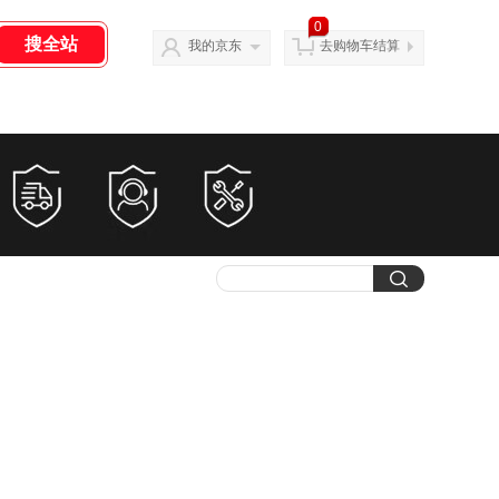
0
我的京东
去购物车结算