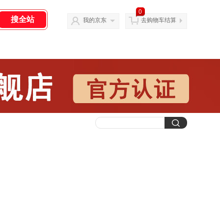
0
我的京东
去购物车结算