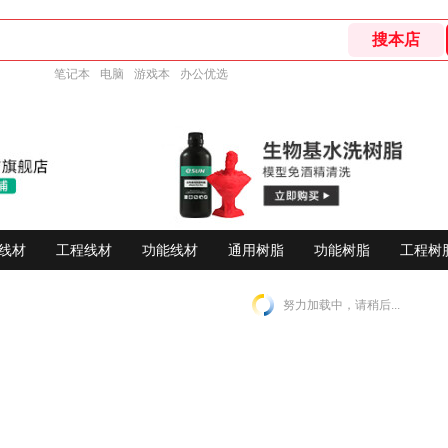
笔记本
电脑
游戏本
办公优选
线材
工程线材
功能线材
通用树脂
功能树脂
工程树
努力加载中，请稍后...