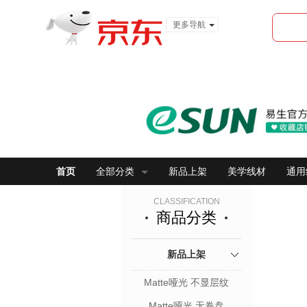
更多导航
服装城
食品
金融
首页
全部分类
新品上架
美学线材
通用
CLASSIFICATION
商品分类
新品上架
Matte哑光 不显层纹
Matte哑光 无卷盘