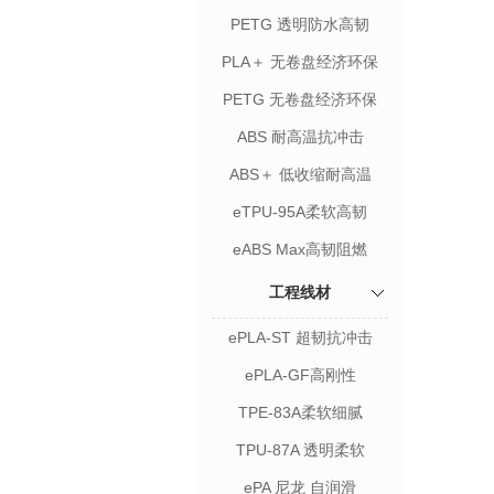
PETG 透明防水高韧
PLA＋ 无卷盘经济环保
PETG 无卷盘经济环保
ABS 耐高温抗冲击
ABS＋ 低收缩耐高温
eTPU-95A柔软高韧
eABS Max高韧阻燃
工程线材
ePLA-ST 超韧抗冲击
ePLA-GF高刚性
TPE-83A柔软细腻
TPU-87A 透明柔软
ePA 尼龙 自润滑