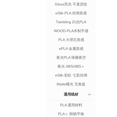
Gloss亮光 不显层纹
eSlik-PLA 丝绸质感
Twinkling 闪光PLA
WOOD-PLA木制手感
PLA 大理石质感
ePLA 金属质感
夜光PLA 璀璨夜空
夜光 ABS/ABS＋
eSilk-彩虹 七彩丝绸
Matte哑光 无卷盘
通用线材
PLA 通用材料
PLA＋ 刚韧平衡