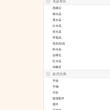
水晶专区
黑曜石
紫水晶
黄水晶
白水晶
茶水晶
草莓晶
发晶/钛晶
粉水晶
金曜石
红水晶
绿幽灵
款式分类
手链
手镯
吊坠
散珠配件
摆件