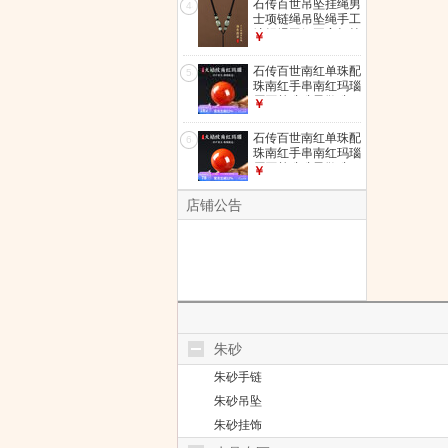
石传百世吊坠挂绳男
4
优质线材
士项链绳吊坠绳手工
编织绳玉佩平安扣挂
￥
绳男士高级挂绳 油
青翡翠吊坠绳【咖
石传百世南红单珠配
5
绳】-优质线材
珠南红手串南红玛瑙
原石单珠珠子散珠
￥
diy手作配珠配件 散
珠珠径8毫米单颗
石传百世南红单珠配
6
珠南红手串南红玛瑙
原石单珠珠子散珠
￥
diy手作配珠配件 散
珠珠径10毫米单颗
店铺公告
朱砂
朱砂手链
朱砂吊坠
朱砂挂饰