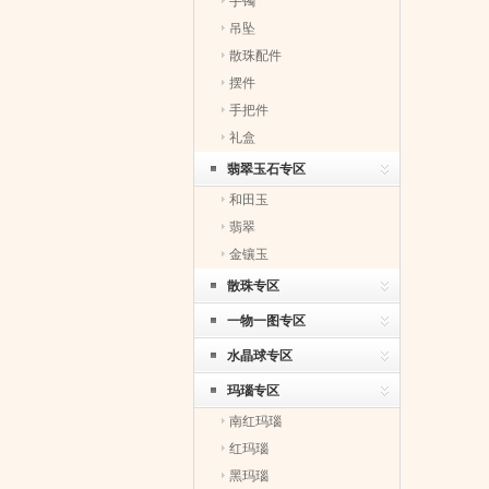
手镯
吊坠
散珠配件
摆件
手把件
礼盒
翡翠玉石专区
和田玉
翡翠
金镶玉
散珠专区
一物一图专区
水晶球专区
玛瑙专区
南红玛瑙
红玛瑙
黑玛瑙