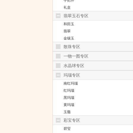
手把件
礼盒
翡翠玉石专区
和田玉
翡翠
金镶玉
散珠专区
一物一图专区
水晶球专区
玛瑙专区
南红玛瑙
红玛瑙
黑玛瑙
黄玛瑙
玉髓
彩宝专区
碧玺