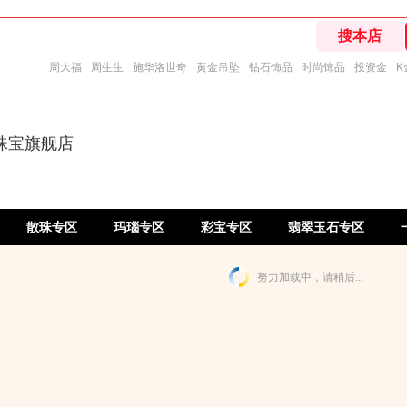
周大福
周生生
施华洛世奇
黄金吊坠
钻石饰品
时尚饰品
投资金
K
珠宝旗舰店
散珠专区
玛瑙专区
彩宝专区
翡翠玉石专区
努力加载中，请稍后...