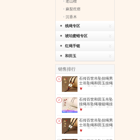
老山檀
麻梨疙瘩
沉香木
线绳专区
琥珀蜜蜡专区
红绳手链
和田玉
销售排行
石传百世吊坠挂绳男
1
士吊坠绳和田玉挂绳
项链绳玉坠专用挂绳
￥
玉佩吊坠挂绳女 朱
砂挂绳【保真】-优
石传百世和田玉吊坠
2
质线材
挂绳吊坠绳项链绳挂
坠绳玉坠专用挂绳玉
￥
佩吊坠挂绳绳子 和
田玉吊坠挂绳【保
石传百世吊坠挂绳男
3
真】-优质线材
士吊坠绳和田玉挂绳
项链绳玉坠专用挂绳
￥
玉佩吊坠挂绳女 和
田玉挂绳【保真】-