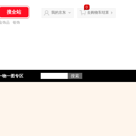
0
我的京东
去购物车结算
金饰品
银饰
一物一图专区