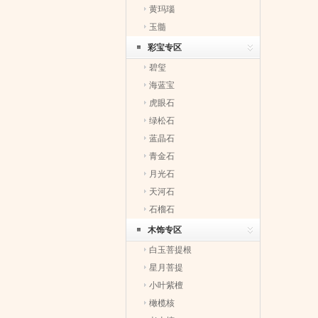
黄玛瑙
玉髓
彩宝专区
碧玺
海蓝宝
虎眼石
绿松石
蓝晶石
青金石
月光石
天河石
石榴石
木饰专区
白玉菩提根
星月菩提
小叶紫檀
橄榄核