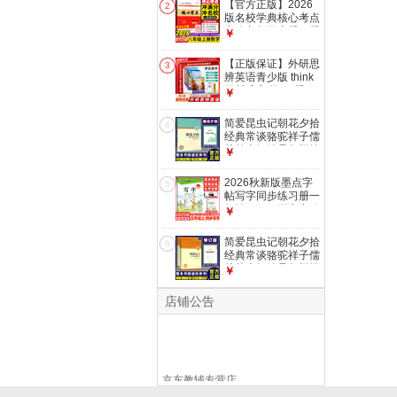
【官方正版】2026
2
模拟卷压轴题专题阶
版名校学典核心考点
梯训练湖北中考数学
七八九年级上册下册
￥
复习资料 【2026】
中考数学武汉中考数
七上数学(带纸质答
学真题汇编试题精选
【正版保证】外研思
案)
3
模拟卷压轴题专题阶
辨英语青少版 think
梯训练湖北中考数学
教材 入门级AB册
￥
复习资料 【2026】
1A1B2A2B国内点读
八上数学(带纸质答
版 大猫英语分级阅
简爱昆虫记朝花夕拾
案)
4
读 原剑桥Think教材
经典常谈骆驼祥子儒
中学生少儿英语培训
林外史钢铁是怎样炼
￥
教材新拓展系列 外
成的西游记唐诗三百
研思辨英语-2A【学
首红岩红星照耀中国
2026秋新版墨点字
生用书+练习册】
5
整本书阅读任务书修
帖写字同步练习册一
订版 重庆出版社 初
年级二三四五六七八
￥
中课外阅读名著配人
年级上册下册语文字
教版 初中正版读物
帖同步写字课课练人
简爱昆虫记朝花夕拾
名著阅读课程化丛书
6
教版中小学生硬笔控
经典常谈骆驼祥子儒
朝花夕拾
笔训练荆霄鹏 写字
林外史钢铁是怎样炼
￥
同步练习册 五年级
成的西游记唐诗三百
上册
首红岩红星照耀中国
店铺公告
整本书阅读任务书修
订版 重庆出版社 初
中课外阅读名著配人
教版 初中正版读物
名著阅读课程化丛书
京东教辅专营店
西游记
一站式教辅图书购物平台