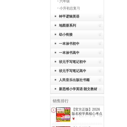
六年级
小升初总复习
钟平逻辑英语
地图册系列
幼小衔接
一本涂书初中
一本涂书高中
状元手写笔记初中
状元手写笔记高中
人民音乐出版社书籍
新思维小学英语 朗文教材
销售排行
【官方正版】2026
1
版名校学典核心考点
七八九年级上册下册
￥
中考数学武汉中考数
学真题汇编试题精选