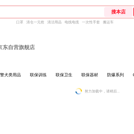
口罩
清仓一元抢
清洁用品
电线电缆
一次性手套
搬运车
京东自营旗舰店
警犬类用品
联保训练
联保卫生
联保器材
防爆系列
努力加载中，请稍后...