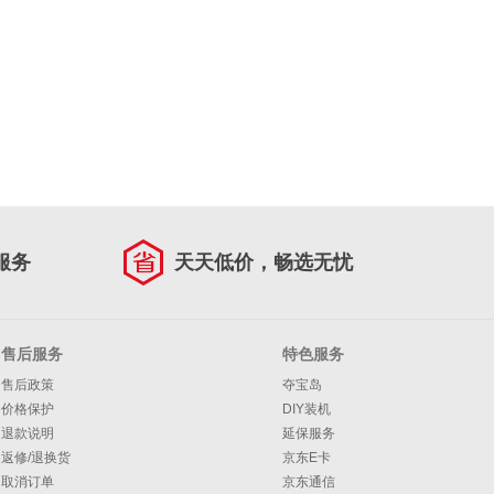
服务
天天低价，畅选无忧
售后服务
特色服务
售后政策
夺宝岛
价格保护
DIY装机
退款说明
延保服务
返修/退换货
京东E卡
取消订单
京东通信