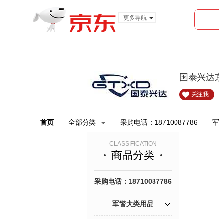
更多导航
服装城
食品
金融
国泰兴达
关注我
首页
全部分类
采购电话：18710087786
军
CLASSIFICATION
商品分类
采购电话：18710087786
军警犬类用品