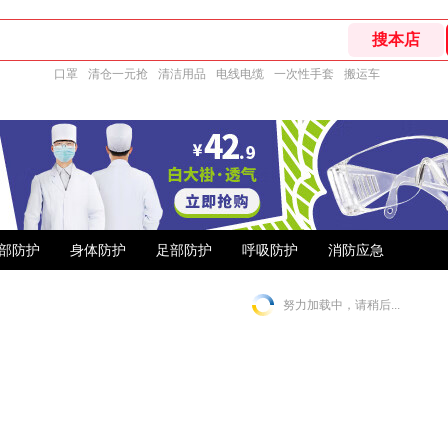
口罩
清仓一元抢
清洁用品
电线电缆
一次性手套
搬运车
部防护
身体防护
足部防护
呼吸防护
消防应急
努力加载中，请稍后...