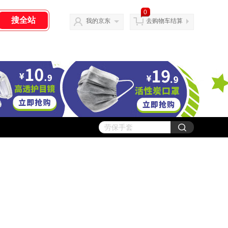
0
我的京东
去购物车结算