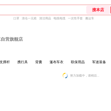
口罩
清仓一元抢
清洁用品
电线电缆
一次性手套
搬运车
东自营旗舰店
支撑杆
携行具
背囊
篷布车衣
联保用品
军迷装备
努力加载中，请稍后...