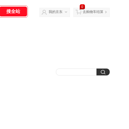
0
我的京东
去购物车结算