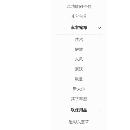
21功能附件包
其它包具
车衣篷布
陕汽
解放
东风
豪沃
欧曼
斯太尔
其它车型
联保用品
迷彩头盔罩