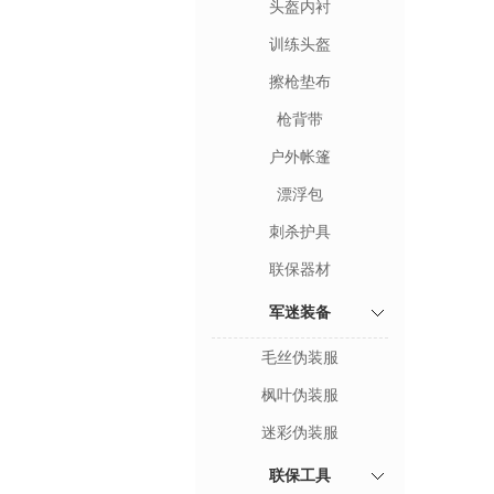
头盔内衬
训练头盔
擦枪垫布
枪背带
户外帐篷
漂浮包
刺杀护具
联保器材
军迷装备
毛丝伪装服
枫叶伪装服
迷彩伪装服
联保工具