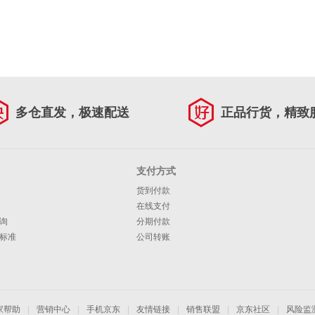
多仓直发，极速配送
正品行货，精致
支付方式
货到付款
在线支付
询
分期付款
标准
公司转账
家帮助
|
营销中心
|
手机京东
|
友情链接
|
销售联盟
|
京东社区
|
风险监