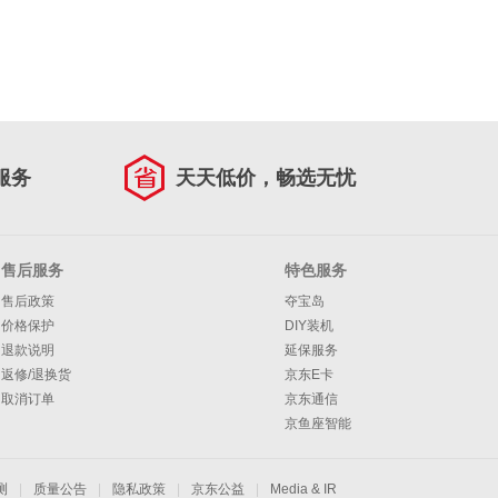
服务
天天低价，畅选无忧
售后服务
特色服务
售后政策
夺宝岛
价格保护
DIY装机
退款说明
延保服务
返修/退换货
京东E卡
取消订单
京东通信
京鱼座智能
测
|
质量公告
|
隐私政策
|
京东公益
|
Media & IR