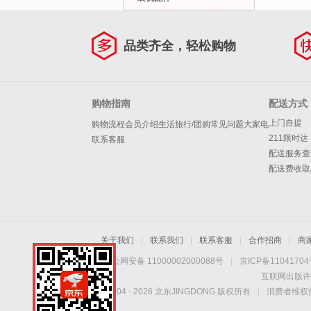
品类齐全，轻松购物
购物指南
配送方式
上门自提
购物流程
会员介绍
生活旅行/团购
常见问题
大家电
211限时达
联系客服
配送服务查
配送费收取
关于我们
|
联系我们
|
联系客服
|
合作招商
|
商
京公网安备 11000002000088号
|
京ICP备1104170
互联网出版许
Copyright © 2004 -
2026
京东JINGDONG 版权所有
|
消费者维权热