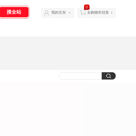
0
我的京东
去购物车结算