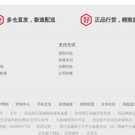
多仓直发，极速配送
正品行货，精致
支付方式
货到付款
在线支付
询
分期付款
标准
公司转账
家帮助
|
营销中心
|
手机京东
|
友情链接
|
销售联盟
|
京东社区
|
风险监
4号
|
ICP
|
药品医疗器械网络服务备案
|
自营医疗器械经营资质
|
药品网络
可证编号新出网证(京)字150号
|
出版物经营许可证
|
违法和不良信息举报电话：40
线：4006067733
经营证照
|
医疗器械第三方平台备案凭证（京）网械平台备字（
京东旗下网站：
京东钱包
|
京东云