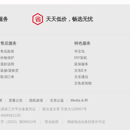
服务
天天低价，畅选无忧
售后服务
特色服务
售后政策
夺宝岛
价格保护
DIY装机
退款说明
延保服务
返修/退换货
京东E卡
取消订单
京东通信
京鱼座智能
测
|
质量公告
|
隐私政策
|
京东公益
|
Media & IR
交易第三方平台备案凭证
|
新出发京零 字第大120007号
06561155
2023）第00013号
|
营业执照
|
增值电信业务经营许可证