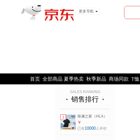
更多导航
服装城
食品
金融
首页
全部商品
夏季热卖
秋季新品
商场同款
T恤
SALES RANKING
销售排行
海澜之家（HLA）
1
POLO衫男马年凉感
￥
马上好运短袖男夏
10000
已有
人评价
季 黑色K8
HNTPW2F059A L