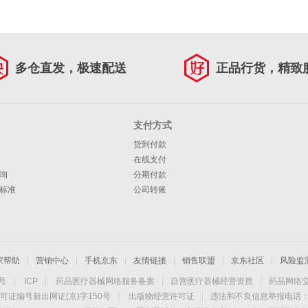
多仓直发，极速配送
正品行货，精致
支付方式
货到付款
在线支付
询
分期付款
标准
公司转账
家帮助
|
营销中心
|
手机京东
|
友情链接
|
销售联盟
|
京东社区
|
风险监
4号
|
ICP
|
药品医疗器械网络服务备案
|
自营医疗器械经营资质
|
药品网络
可证编号新出网证(京)字150号
|
出版物经营许可证
|
违法和不良信息举报电话：40