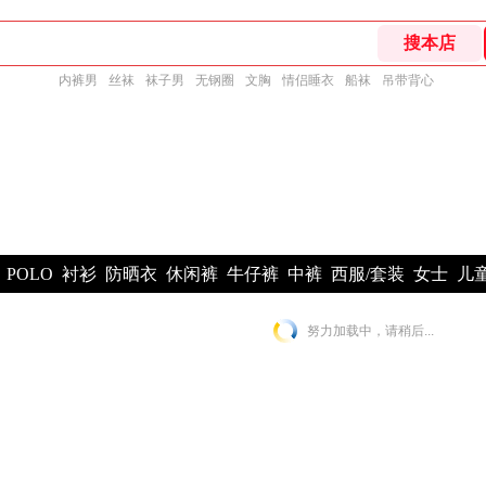
内裤男
丝袜
袜子男
无钢圈
文胸
情侣睡衣
船袜
吊带背心
POLO
衬衫
防晒衣
休闲裤
牛仔裤
中裤
西服/套装
女士
儿
努力加载中，请稍后...