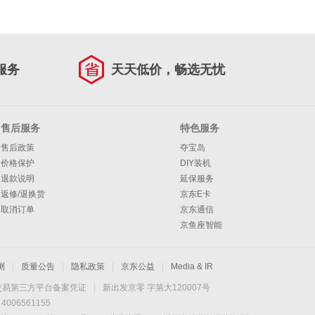
服务
天天低价，畅选无忧
售后服务
特色服务
售后政策
夺宝岛
价格保护
DIY装机
退款说明
延保服务
返修/退换货
京东E卡
取消订单
京东通信
京鱼座智能
测
|
质量公告
|
隐私政策
|
京东公益
|
Media & IR
交易第三方平台备案凭证
|
新出发京零 字第大120007号
06561155