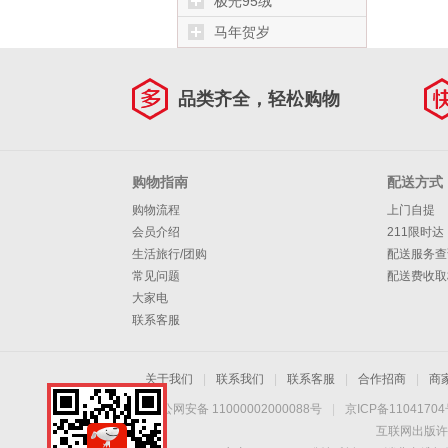
极光95绒
马年贺岁
品类齐全，轻松购物
购物指南
配送方式
购物流程
上门自提
会员介绍
211限时达
生活旅行/团购
配送服务查
常见问题
配送费收取
大家电
联系客服
关于我们
|
联系我们
|
联系客服
|
合作招商
|
商
京公网安备 11000002000088号
|
京ICP备1104170
互联网出版许