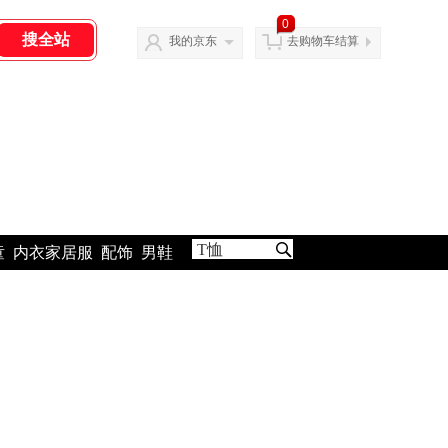
0
我的京东
去购物车结算
童
内衣家居服
配饰
男鞋