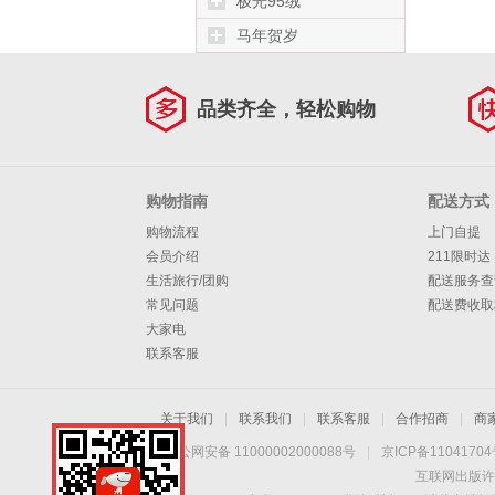
极光95绒
马年贺岁
品类齐全，轻松购物
购物指南
配送方式
购物流程
上门自提
会员介绍
211限时达
生活旅行/团购
配送服务查
常见问题
配送费收取
大家电
联系客服
关于我们
|
联系我们
|
联系客服
|
合作招商
|
商
京公网安备 11000002000088号
|
京ICP备1104170
互联网出版许