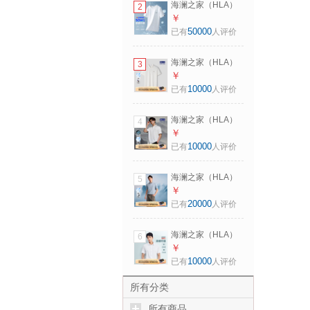
海澜之家（HLA）
2
180/96A 推荐
短袖T恤男冰爽棉撞
￥
151~164斤
色圆领凉感短袖男
50000
已有
人评价
米白50 【冰爽棉】
L 175/92A 推荐69-
海澜之家（HLA）
3
75kg
POLO衫男马年凉感
￥
马上好运短袖男夏
10000
已有
人评价
季 米白6D
HNTPW2F059A M
海澜之家（HLA）
4
170/88A 推荐
短袖POLO衫男山不
￥
125~136斤
在高系列短袖男夏
10000
已有
人评价
季 本白27
HNTPW2F009A L
海澜之家（HLA）
5
175/92A 推荐
短袖T恤男敦煌系列
￥
137~150斤
凉感绣花马踏祥云
20000
已有
人评价
短袖男夏季 蓝灰
MM 【马到成功】 L
海澜之家（HLA）
6
175/92A 推荐
短袖衬衫男轻商务
￥
137~150斤
衫及系列正装衬衣
10000
已有
人评价
男 漂白21
HNCBW2J010A 40
所有分类
175/92A 推荐
所有商品
137~148斤