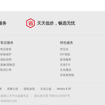
服务
天天低价，畅选无忧
售后服务
特色服务
售后政策
夺宝岛
价格保护
DIY装机
退款说明
延保服务
返修/退换货
京东E卡
取消订单
京东通信
京鱼座智能
测
|
质量公告
|
隐私政策
|
京东公益
|
Media & IR
交易第三方平台备案凭证
|
新出发京零 字第大120007号
06561155