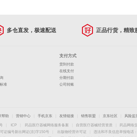
多仓直发，极速配送
正品行货，精致
支付方式
货到付款
在线支付
询
分期付款
标准
公司转账
家帮助
|
营销中心
|
手机京东
|
友情链接
|
销售联盟
|
京东社区
|
风险监
4号
|
ICP
|
药品医疗器械网络服务备案
|
自营医疗器械经营资质
|
药品网络
可证编号新出网证(京)字150号
|
出版物经营许可证
|
违法和不良信息举报电话：40