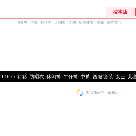
内裤男
丝袜
袜子男
无钢圈
文胸
情侣睡衣
船袜
吊带背心
POLO
衬衫
防晒衣
休闲裤
牛仔裤
中裤
西服/套装
女士
儿
努力加载中，请稍后...