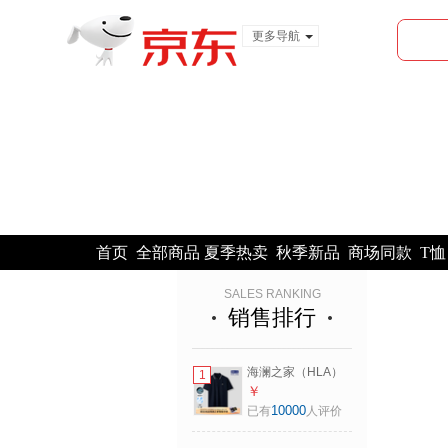
更多导航
服装城
食品
金融
首页
全部商品
夏季热卖
秋季新品
商场同款
T恤
SALES RANKING
销售排行
海澜之家（HLA）
1
短袖POLO衫男山不
￥
在高系列短袖男夏
10000
已有
人评价
季 藏青30
HNTPW2F009A XL