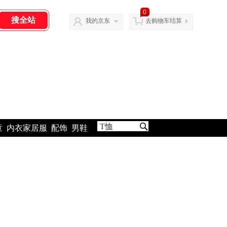
0
我的京东
去购物车结算
童
内衣家居服
配饰
男鞋