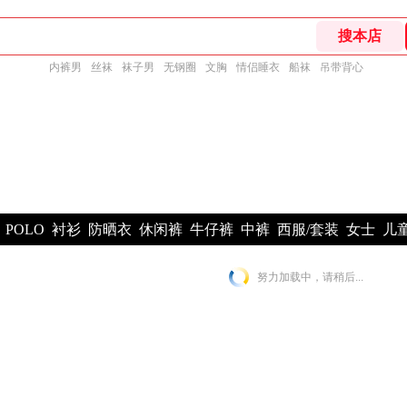
内裤男
丝袜
袜子男
无钢圈
文胸
情侣睡衣
船袜
吊带背心
POLO
衬衫
防晒衣
休闲裤
牛仔裤
中裤
西服/套装
女士
儿
努力加载中，请稍后...