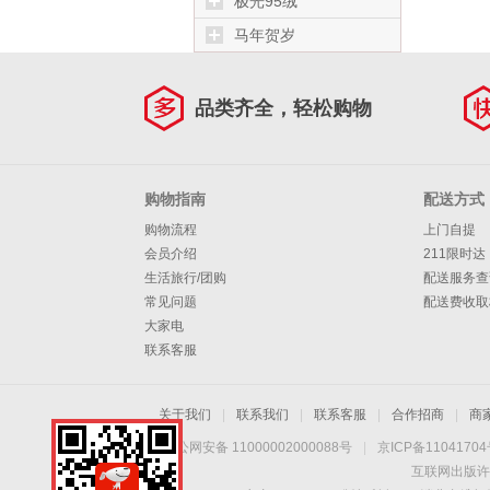
极光95绒
马年贺岁
品类齐全，轻松购物
购物指南
配送方式
购物流程
上门自提
会员介绍
211限时达
生活旅行/团购
配送服务查
常见问题
配送费收取
大家电
联系客服
关于我们
|
联系我们
|
联系客服
|
合作招商
|
商
京公网安备 11000002000088号
|
京ICP备1104170
互联网出版许