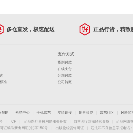
多仓直发，极速配送
正品行货，精致
支付方式
货到付款
在线支付
询
分期付款
标准
公司转账
家帮助
|
营销中心
|
手机京东
|
友情链接
|
销售联盟
|
京东社区
|
风险监
4号
|
ICP
|
药品医疗器械网络服务备案
|
自营医疗器械经营资质
|
药品网络
可证编号新出网证(京)字150号
|
出版物经营许可证
|
违法和不良信息举报电话：40