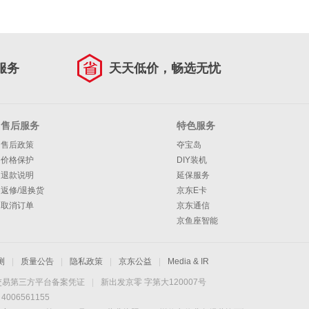
服务
天天低价，畅选无忧
售后服务
特色服务
售后政策
夺宝岛
价格保护
DIY装机
退款说明
延保服务
返修/退换货
京东E卡
取消订单
京东通信
京鱼座智能
测
|
质量公告
|
隐私政策
|
京东公益
|
Media & IR
交易第三方平台备案凭证
|
新出发京零 字第大120007号
06561155