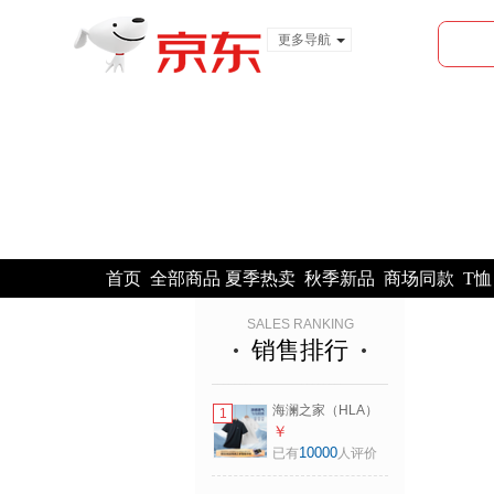
更多导航
服装城
食品
金融
首页
全部商品
夏季热卖
秋季新品
商场同款
T恤
SALES RANKING
销售排行
海澜之家（HLA）
1
POLO衫男马年凉感
￥
马上好运短袖男夏
10000
已有
人评价
季 黑色K8
HNTPW2F059A L