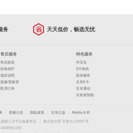
服务
天天低价，畅选无忧
售后服务
特色服务
售后政策
夺宝岛
价格保护
DIY装机
退款说明
延保服务
返修/退换货
京东E卡
取消订单
京东通信
京鱼座智能
测
|
质量公告
|
隐私政策
|
京东公益
|
Media & IR
交易第三方平台备案凭证
|
新出发京零 字第大120007号
06561155