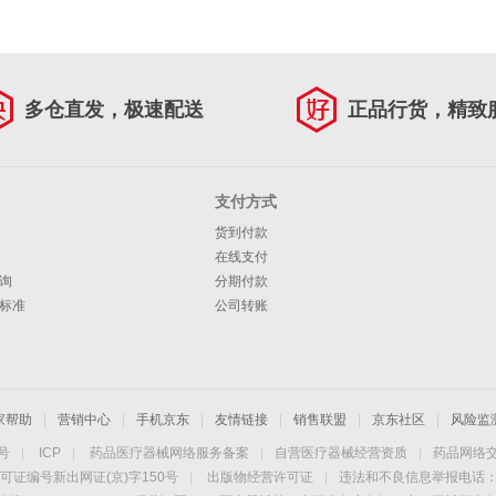
多仓直发，极速配送
正品行货，精致
支付方式
货到付款
在线支付
询
分期付款
标准
公司转账
家帮助
|
营销中心
|
手机京东
|
友情链接
|
销售联盟
|
京东社区
|
风险监
4号
|
ICP
|
药品医疗器械网络服务备案
|
自营医疗器械经营资质
|
药品网络
可证编号新出网证(京)字150号
|
出版物经营许可证
|
违法和不良信息举报电话：40