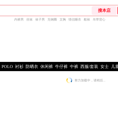
内裤男
丝袜
袜子男
无钢圈
文胸
情侣睡衣
船袜
吊带背心
POLO
衬衫
防晒衣
休闲裤
牛仔裤
中裤
西服/套装
女士
儿
努力加载中，请稍后...