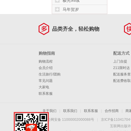
极光95绒
马年贺岁
品类齐全，轻松购物
购物指南
配送方式
购物流程
上门自提
会员介绍
211限时达
生活旅行/团购
配送服务查
常见问题
配送费收取
大家电
联系客服
关于我们
|
联系我们
|
联系客服
|
合作招商
|
商
京公网安备 11000002000088号
|
京ICP备1104170
互联网出版许