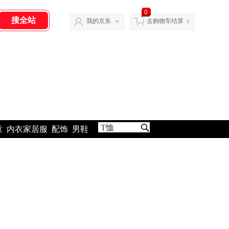
0
我的京东
去购物车结算
童
内衣家居服
配饰
男鞋