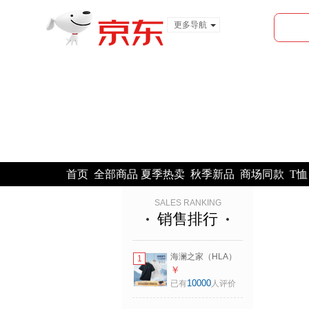
更多导航
服装城
食品
金融
首页
全部商品
夏季热卖
秋季新品
商场同款
T恤
SALES RANKING
销售排行
海澜之家（HLA）
1
POLO衫男马年凉感
￥
马上好运短袖男夏
10000
已有
人评价
季 黑色K8
HNTPW2F059A L