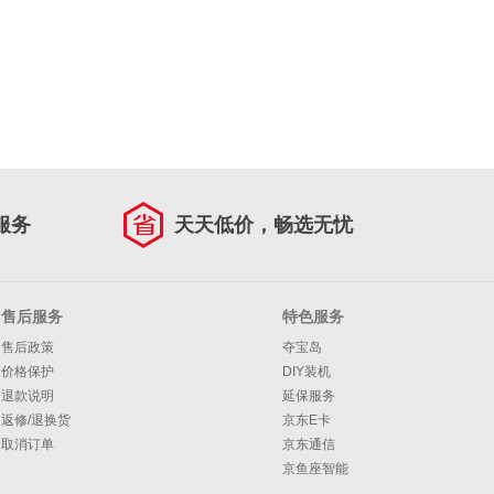
服务
天天低价，畅选无忧
售后服务
特色服务
售后政策
夺宝岛
价格保护
DIY装机
退款说明
延保服务
返修/退换货
京东E卡
取消订单
京东通信
京鱼座智能