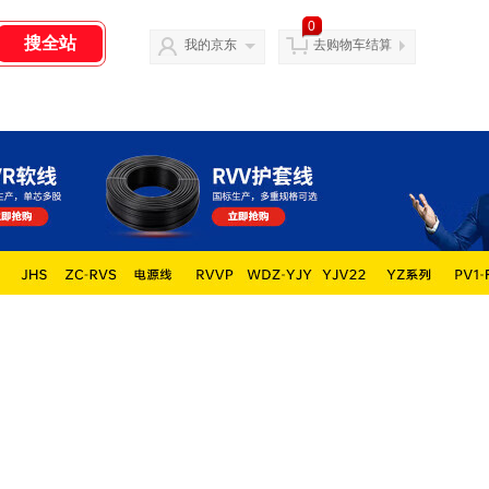
0
我的京东
去购物车结算