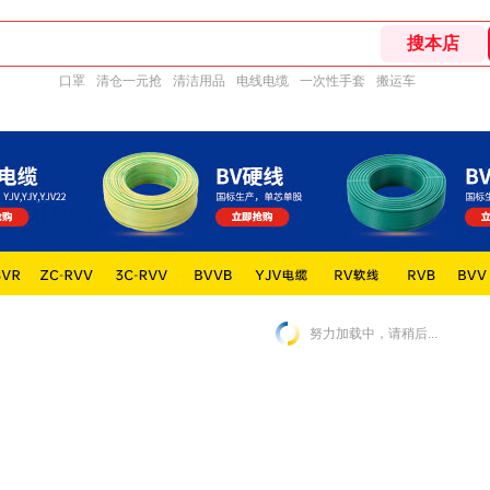
口罩
清仓一元抢
清洁用品
电线电缆
一次性手套
搬运车
努力加载中，请稍后...