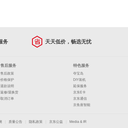
服务
天天低价，畅选无忧
售后服务
特色服务
售后政策
夺宝岛
价格保护
DIY装机
退款说明
延保服务
返修/退换货
京东E卡
取消订单
京东通信
京鱼座智能
测
|
质量公告
|
隐私政策
|
京东公益
|
Media & IR