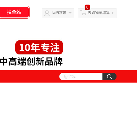
0
我的京东
去购物车结算