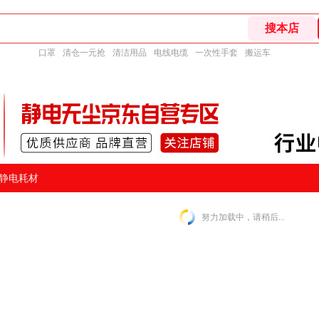
口罩
清仓一元抢
清洁用品
电线电缆
一次性手套
搬运车
静电耗材
努力加载中，请稍后...