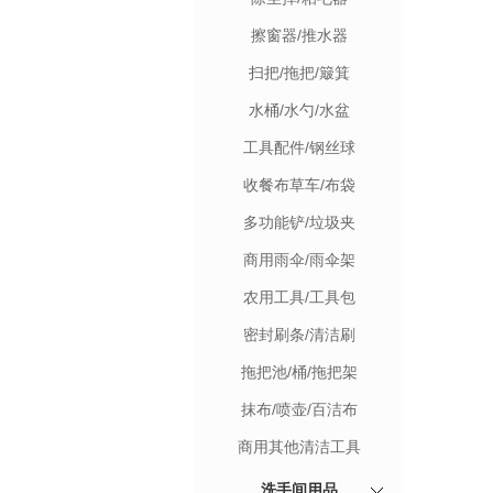
擦窗器/推水器
扫把/拖把/簸箕
水桶/水勺/水盆
工具配件/钢丝球
收餐布草车/布袋
多功能铲/垃圾夹
商用雨伞/雨伞架
农用工具/工具包
密封刷条/清洁刷
拖把池/桶/拖把架
抹布/喷壶/百洁布
商用其他清洁工具
洗手间用品