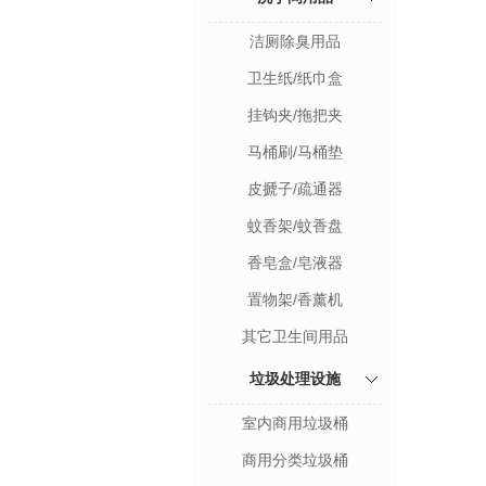
洁厕除臭用品
卫生纸/纸巾盒
挂钩夹/拖把夹
马桶刷/马桶垫
皮搋子/疏通器
蚊香架/蚊香盘
香皂盒/皂液器
置物架/香薰机
其它卫生间用品
垃圾处理设施
室内商用垃圾桶
商用分类垃圾桶