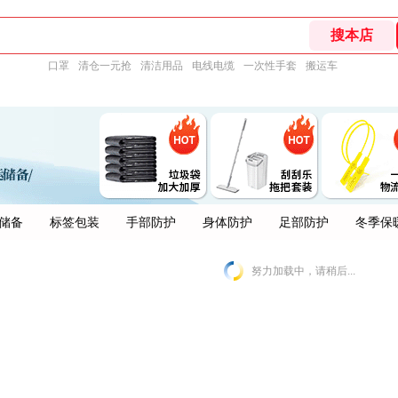
口罩
清仓一元抢
清洁用品
电线电缆
一次性手套
搬运车
储备
标签包装
手部防护
身体防护
足部防护
冬季保
努力加载中，请稍后...