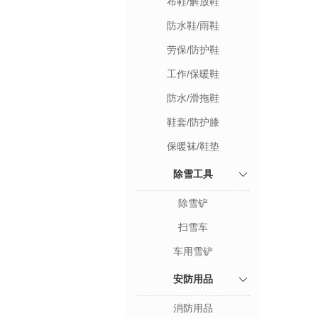
布鞋/解放鞋
防水鞋/雨鞋
劳保/防护鞋
工作/保暖鞋
防水/滑拖鞋
鞋套/防护膝
保暖袜/鞋垫
除雪工具
除雪铲
扫雪车
车用雪铲
安防用品
消防用品