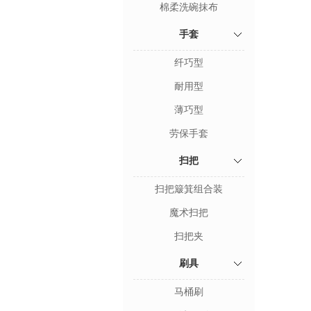
棉柔洗碗抹布
手套
纤巧型
耐用型
薄巧型
劳保手套
扫把
扫把簸箕组合装
魔术扫把
扫把夹
刷具
马桶刷