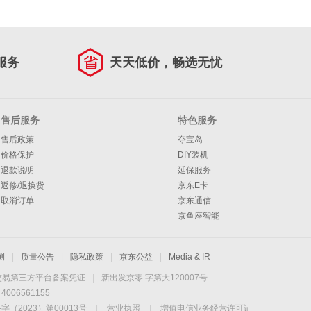
服务
天天低价，畅选无忧
售后服务
特色服务
售后政策
夺宝岛
价格保护
DIY装机
退款说明
延保服务
返修/退换货
京东E卡
取消订单
京东通信
京鱼座智能
测
|
质量公告
|
隐私政策
|
京东公益
|
Media & IR
交易第三方平台备案凭证
|
新出发京零 字第大120007号
06561155
2023）第00013号
|
营业执照
|
增值电信业务经营许可证