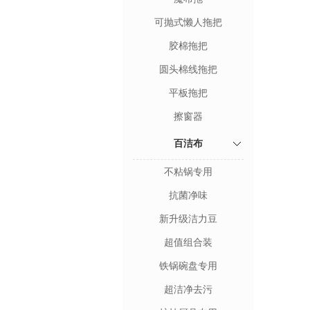
可抛式懒人拖把
胶棉拖把
圆头棉线拖把
平板拖把
擦窗器
百洁布
不粘锅专用
抗菌净味
新升级洁力豆
超值组合装
铁锅碗盘专用
超洁净去污