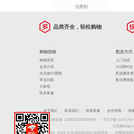
洁亮剂
品类齐全，轻松购物
购物指南
配送方式
购物流程
上门自提
会员介绍
211限时达
生活旅行/团购
配送服务查
常见问题
配送费收取
大家电
联系客服
关于我们
|
联系我们
|
联系客服
|
合作招商
|
商
京公网安备 11000002000088号
|
京ICP备1104170
互联网出版许
Copyright © 2004 -
2026
京东JINGDONG 版权所有
|
消费者维权热