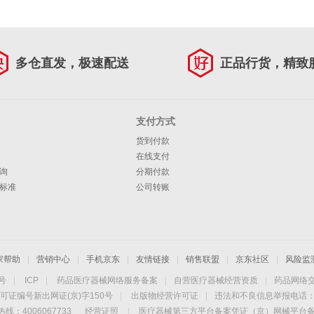
多仓直发，极速配送
正品行货，精致
支付方式
货到付款
在线支付
询
分期付款
标准
公司转账
家帮助
|
营销中心
|
手机京东
|
友情链接
|
销售联盟
|
京东社区
|
风险监
4号
|
ICP
|
药品医疗器械网络服务备案
|
自营医疗器械经营资质
|
药品网络
可证编号新出网证(京)字150号
|
出版物经营许可证
|
违法和不良信息举报电话：40
线：4006067733
经营证照
|
医疗器械第三方平台备案凭证（京）网械平台备字（