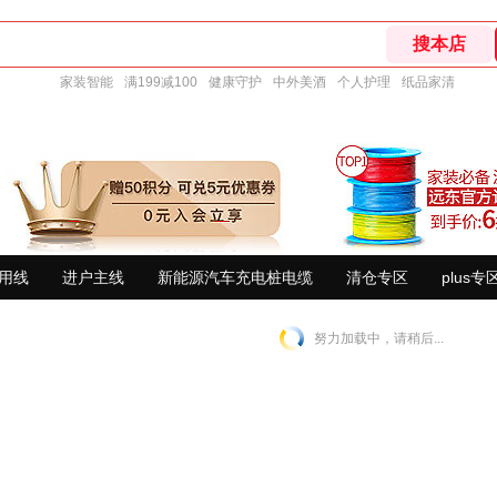
家装智能
满199减100
健康守护
中外美酒
个人护理
纸品家清
用线
进户主线
新能源汽车充电桩电缆
清仓专区
plus专
努力加载中，请稍后...