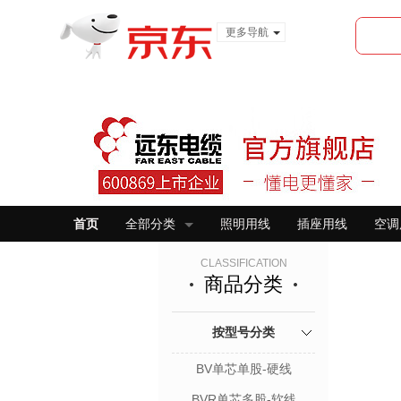
更多导航
服装城
食品
金融
首页
全部分类
照明用线
插座用线
空调
CLASSIFICATION
商品分类
按型号分类
BV单芯单股-硬线
BVR单芯多股-软线