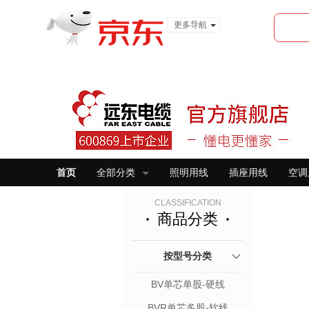
更多导航
服装城
食品
金融
首页
全部分类
照明用线
插座用线
空调
CLASSIFICATION
商品分类
按型号分类
BV单芯单股-硬线
BVR单芯多股-软线