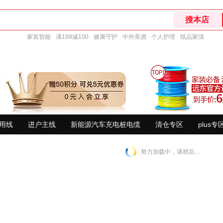
家装智能
满199减100
健康守护
中外美酒
个人护理
纸品家清
用线
进户主线
新能源汽车充电桩电缆
清仓专区
plus专
努力加载中，请稍后...