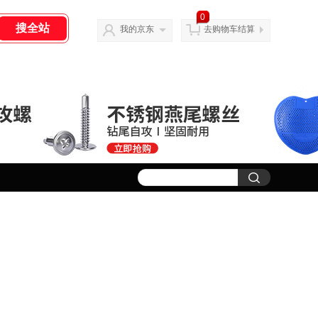
0
我的京东
去购物车结算