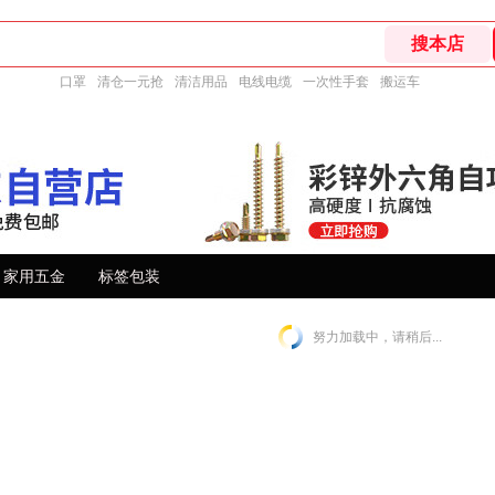
口罩
清仓一元抢
清洁用品
电线电缆
一次性手套
搬运车
家用五金
标签包装
努力加载中，请稍后...