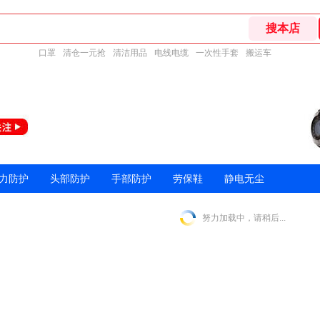
口罩
清仓一元抢
清洁用品
电线电缆
一次性手套
搬运车
力防护
头部防护
手部防护
劳保鞋
静电无尘
努力加载中，请稍后...