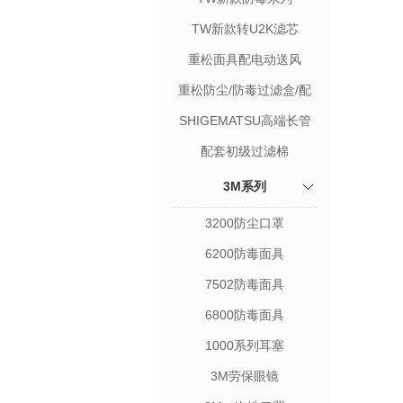
TW新款转U2K滤芯
重松面具配电动送风
重松防尘/防毒过滤盒/配
件
SHIGEMATSU高端长管
呼吸机
配套初级过滤棉
3M系列
3200防尘口罩
6200防毒面具
7502防毒面具
6800防毒面具
1000系列耳塞
3M劳保眼镜