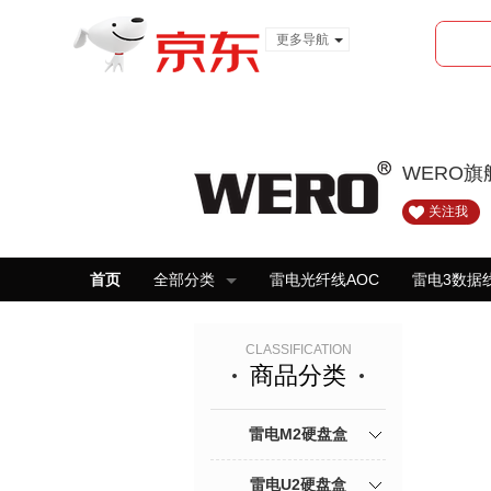
更多导航
服装城
食品
金融
WERO旗
关注我
首页
全部分类
雷电光纤线AOC
雷电3数据
CLASSIFICATION
商品分类
雷电M2硬盘盒
雷电U2硬盘盒