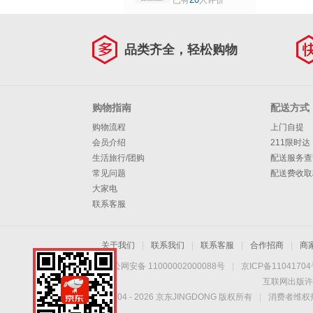
已有
人评价
RJ45电口适配器兼
容雷雳3/4/5 灰
色-10GbE网卡-升
品类齐全，轻松购物
级款
购物指南
配送方式
购物流程
上门自提
会员介绍
211限时达
生活旅行/团购
配送服务查
常见问题
配送费收取
大家电
联系客服
关于我们
|
联系我们
|
联系客服
|
合作招商
|
商
京公网安备 11000002000088号
|
京ICP备1104170
互联网出版许
Copyright © 2004 -
2026
京东JINGDONG 版权所有
|
消费者维权热