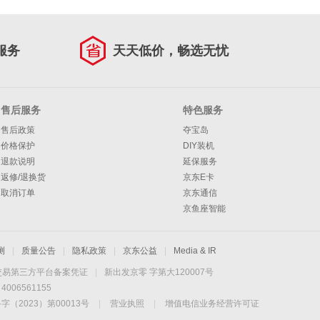
服务
天天低价，畅选无忧
售后服务
特色服务
售后政策
夺宝岛
价格保护
DIY装机
退款说明
延保服务
返修/退换货
京东E卡
取消订单
京东通信
京鱼座智能
测
|
质量公告
|
隐私政策
|
京东公益
|
Media & IR
交易第三方平台备案凭证
|
新出发京零 字第大120007号
06561155
2023）第00013号
|
营业执照
|
增值电信业务经营许可证