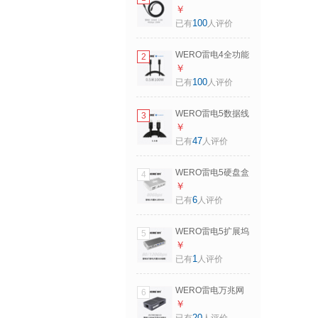
精英版intel官方推
￥
荐WERO快充
100
已有
人评价
PD100W/EPR240W
雷电3/4/5/USB数据
WERO雷电4全功能
2
传输线 1.5米-40G-
认证线Pro版intel认
￥
100W-雷电4-精英
证40G100w240全
100
已有
人评价
版-黑色
能雷电4兼容
USB4/3 4K5K8K显
WERO雷电5数据线
3
示器声卡连接线 0.5
TBT5雷雳240W传
￥
米-40G-100W-雷电
输线被动式主动式
47
已有
人评价
4-Pro版-黑色
2M雷电线intel官方
认证全功能type-c显
WERO雷电5硬盘盒
4
示器可用 0.8
HUB扩展坞集线器
￥
米-80/120Gbps-
外置固态SSD盒兼
6
已有
人评价
240W
容USB4雷雳4数据
传输80Gbps支持
WERO雷电5扩展坞
5
DP2.1带3个雷电5
内置SSD插槽5G网
￥
扩展 银色
口USB接口
1
已有
人评价
80/120Gbps拓展坞
氮化镓电源兼容雷
WERO雷电万兆网
6
雷电3/4/5/USB4 雷
卡Thunderbolt 3
￥
电5扩展坞-银色
10G万兆以太网
20