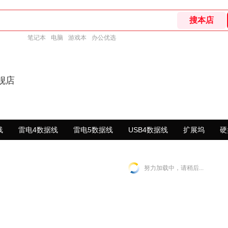
笔记本
电脑
游戏本
办公优选
舰店
线
雷电4数据线
雷电5数据线
USB4数据线
扩展坞
硬
努力加载中，请稍后...