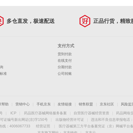
多仓直发，极速配送
正品行货，精致
支付方式
货到付款
在线支付
询
分期付款
标准
公司转账
家帮助
|
营销中心
|
手机京东
|
友情链接
|
销售联盟
|
京东社区
|
风险监
4号
|
ICP
|
药品医疗器械网络服务备案
|
自营医疗器械经营资质
|
药品网络
可证编号新出网证(京)字150号
|
出版物经营许可证
|
违法和不良信息举报电话：40
线：4006067733
经营证照
|
医疗器械第三方平台备案凭证（京）网械平台备字（
京东旗下网站：
京东钱包
|
京东云