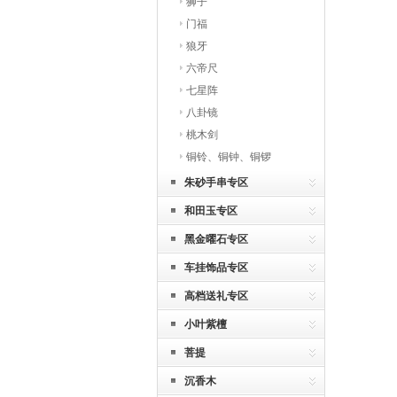
狮子
门福
狼牙
六帝尺
七星阵
八卦镜
桃木剑
铜铃、铜钟、铜锣
朱砂手串专区
和田玉专区
黑金曜石专区
车挂饰品专区
高档送礼专区
小叶紫檀
菩提
沉香木