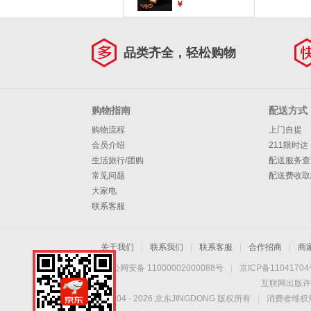
车挂件后视镜挂饰
￥
大势至菩萨 属马
品类齐全，轻松购物
购物指南
配送方式
购物流程
上门自提
会员介绍
211限时达
生活旅行/团购
配送服务查
常见问题
配送费收取
大家电
联系客服
关于我们
|
联系我们
|
联系客服
|
合作招商
|
商
京公网安备 11000002000088号
|
京ICP备1104170
互联网出版许
Copyright © 2004 -
2026
京东JINGDONG 版权所有
|
消费者维权热