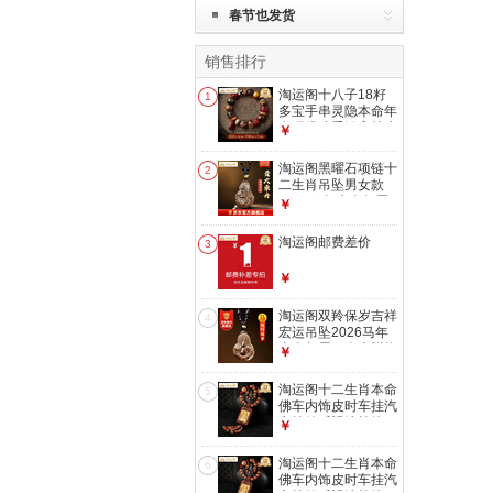
春节也发货
销售排行
淘运阁十八子18籽
1
多宝手串灵隐本命年
盘玩佛珠手链高档生
￥
日礼物 黄财神朱砂
多宝手串
淘运阁黑曜石项链十
2
二生肖吊坠男女款
2026马年本命年属
￥
马羊饰品生日礼物
属兔-贵犬乘舟吉宏
淘运阁邮费差价
3
吊坠
￥
淘运阁双羚保岁吉祥
4
宏运吊坠2026马年
本命年属马人吉祥物
￥
生肖马男女佩戴
【双羚保岁吉宏吊
淘运阁十二生肖本命
5
坠】棕色挂绳款
佛车内饰皮时车挂汽
车挂件后视镜挂饰
￥
文殊菩萨 属兔
淘运阁十二生肖本命
6
佛车内饰皮时车挂汽