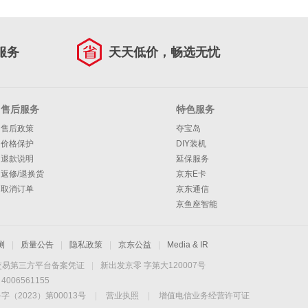
服务
天天低价，畅选无忧
售后服务
特色服务
售后政策
夺宝岛
价格保护
DIY装机
退款说明
延保服务
返修/退换货
京东E卡
取消订单
京东通信
京鱼座智能
测
|
质量公告
|
隐私政策
|
京东公益
|
Media & IR
交易第三方平台备案凭证
|
新出发京零 字第大120007号
06561155
2023）第00013号
|
营业执照
|
增值电信业务经营许可证