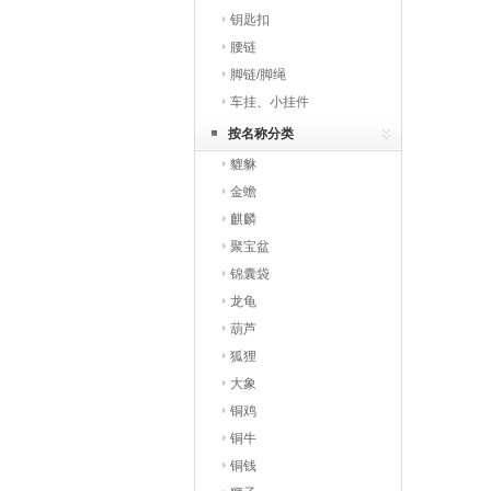
钥匙扣
腰链
脚链/脚绳
车挂、小挂件
按名称分类
貔貅
金蟾
麒麟
聚宝盆
锦囊袋
龙龟
葫芦
狐狸
大象
铜鸡
铜牛
铜钱