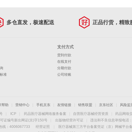
多仓直发，极速配送
正品行货，精致
支付方式
货到付款
在线支付
询
分期付款
标准
公司转账
家帮助
|
营销中心
|
手机京东
|
友情链接
|
销售联盟
|
京东社区
|
风险监
4号
|
ICP
|
药品医疗器械网络服务备案
|
自营医疗器械经营资质
|
药品网络
可证编号新出网证(京)字150号
|
出版物经营许可证
|
违法和不良信息举报电话：40
线：4006067733
经营证照
|
医疗器械第三方平台备案凭证（京）网械平台备字（