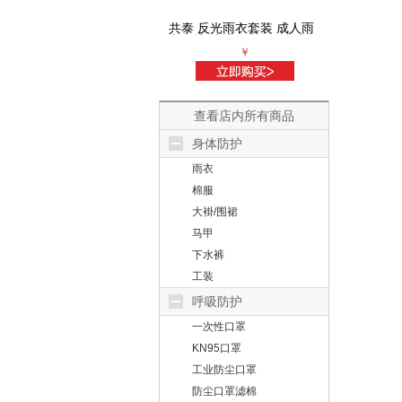
共泰 反光雨衣套装 成人雨
共泰 活性
衣雨裤 牛津布单层单帽檐
吸阀防尘
￥
防暴雨 均码 可定制
粉尘雾霾甲
装
查看店内所有商品
身体防护
雨衣
棉服
大褂/围裙
马甲
下水裤
工装
呼吸防护
一次性口罩
KN95口罩
工业防尘口罩
防尘口罩滤棉