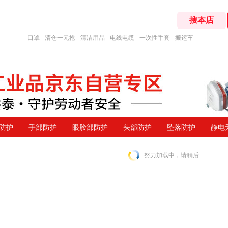
口罩
清仓一元抢
清洁用品
电线电缆
一次性手套
搬运车
防护
手部防护
眼脸部防护
头部防护
坠落防护
静电
努力加载中，请稍后...