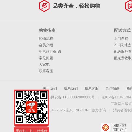
品类齐全，轻松购物
购物指南
配送方式
购物流程
上门自提
会员介绍
211限时达
生活旅行/团购
配送服务查
常见问题
配送费收取
大家电
联系客服
关于我们
|
联系我们
|
联系客服
|
合作招商
|
商
京公网安备 11000002000088号
|
京ICP备1104170
互联网出版许
Copyright © 2004 -
2026
京东JINGDONG 版权所有
|
消费者维权热
手机扫一扫，劲爆优
惠触手可得！
手机扫一扫，劲爆优