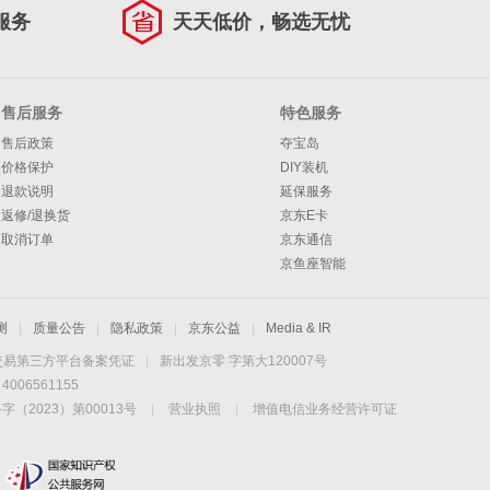
服务
天天低价，畅选无忧
售后服务
特色服务
售后政策
夺宝岛
价格保护
DIY装机
退款说明
延保服务
返修/退换货
京东E卡
取消订单
京东通信
京鱼座智能
测
|
质量公告
|
隐私政策
|
京东公益
|
Media & IR
交易第三方平台备案凭证
|
新出发京零 字第大120007号
06561155
2023）第00013号
|
营业执照
|
增值电信业务经营许可证