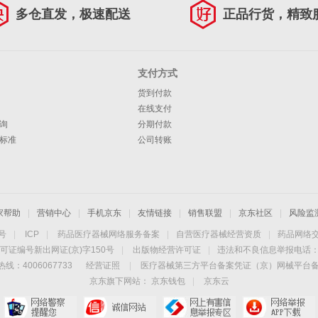
多仓直发，极速配送
正品行货，精致
支付方式
货到付款
在线支付
询
分期付款
标准
公司转账
家帮助
|
营销中心
|
手机京东
|
友情链接
|
销售联盟
|
京东社区
|
风险监
4号
|
ICP
|
药品医疗器械网络服务备案
|
自营医疗器械经营资质
|
药品网络
可证编号新出网证(京)字150号
|
出版物经营许可证
|
违法和不良信息举报电话：40
线：4006067733
经营证照
|
医疗器械第三方平台备案凭证（京）网械平台备字（
京东旗下网站：
京东钱包
|
京东云